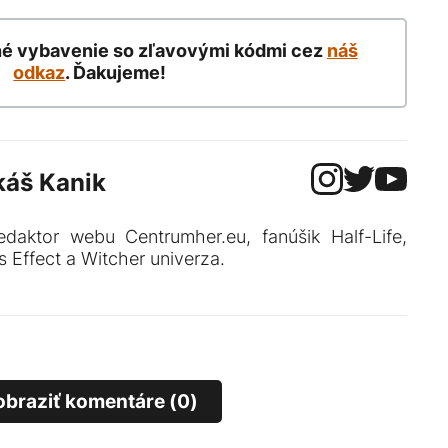
né vybavenie so zľavovými kódmi cez
náš
odkaz
. Ďakujeme!
káš Kanik
edaktor webu Centrumher.eu, fanúšik Half-Life,
 Effect a Witcher univerza.
obraziť komentáre (0)