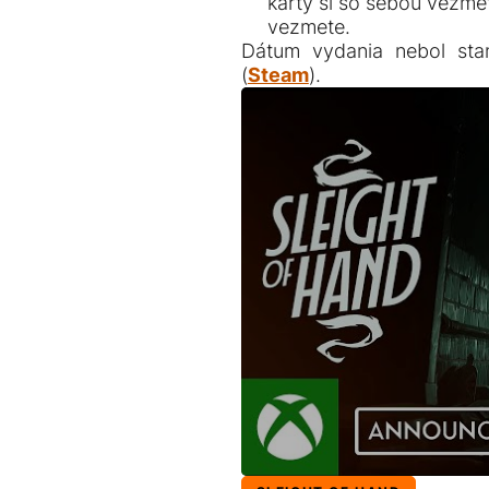
karty si so sebou vezmete
vezmete.
Dátum vydania nebol sta
(
Steam
).