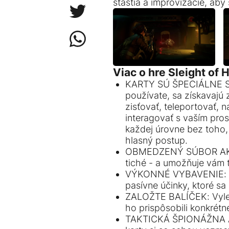
šťastia a improvizácie, aby
Viac o hre Sleight of 
KARTY SÚ ŠPECIÁLNE SC
používate, sa získavajú
zisťovať, teleportovať, 
interagovať s vaším pro
každej úrovne bez toho, 
hlasný postup.
OBMEDZENÝ SÚBOR AKCIÍ:
tiché - a umožňuje vám 
VÝKONNÉ VYBAVENIE: Vyba
pasívne účinky, ktoré sa
ZALOŽTE BALÍČEK: Vylepši
ho prispôsobili konkrétn
TAKTICKÁ ŠPIONÁŽNA AKC