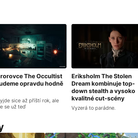
rorovce The Occultist
Eriksholm The Stolen
budeme opravdu hodně
Dream kombinuje top-
down stealth a vysoko
kvalitné cut-scény
yjde sice až příští rok, ale
e se už teď
Vyzerá to parádne.
y