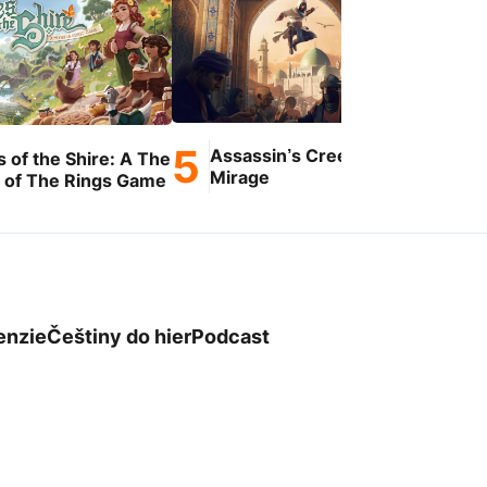
Assassin’s Creed
s of the Shire: A The
GT
Mirage
 of The Rings Game
enzie
Češtiny do hier
Podcast