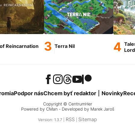
Tale
of Reincarnation
Terra Nil
Lord
romia
Podpor nás
Chcem byť redaktor
Novinky
Rec
Copyright © CentrumHer
Powered by
CMan
- Developed by Marek Jaroš
RSS
Sitemap
Version: 1.3.7 |
|