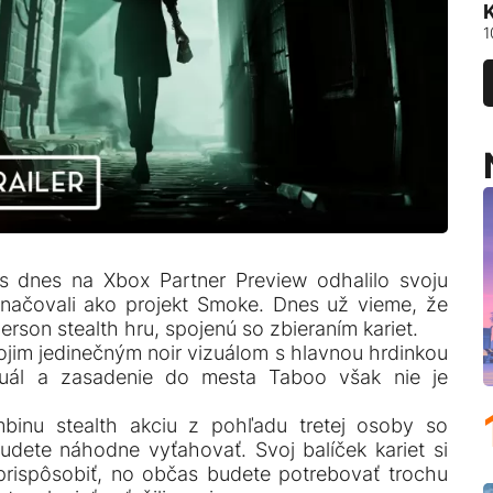
1
es dnes na Xbox Partner Preview odhalilo svoju
značovali ako projekt Smoke. Dnes už vieme, že
person stealth hru, spojenú so zbieraním kariet.
vojim jedinečným noir vizuálom s hlavnou hrdinkou
zuál a zasadenie do mesta Taboo však nie je
mbinu stealth akciu z pohľadu tretej osoby so
 budete náhodne vyťahovať. Svoj balíček kariet si
rispôsobiť, no občas budete potrebovať trochu