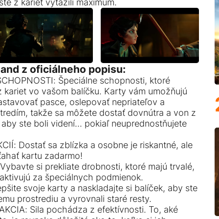
 ste z karieť vyťažili maximum.
Hand z oficiálneho popisu:
HOPNOSTI: Špeciálne schopnosti, ktoré
 z kariet vo vašom balíčku. Karty vám umožňujú
nastavovať pasce, oslepovať nepriateľov a
stredím, takže sa môžete dostať dovnútra a von z
aby ste boli videní... pokiaľ neuprednostňujete
 Dostať sa zblízka a osobne je riskantné, ale
ťahať kartu zadarmo!
vte si prekliate drobnosti, ktoré majú trvalé,
 aktivujú za špeciálnych podmienok.
te svoje karty a naskladajte si balíček, aby ste
emu prostrediu a vyrovnali staré resty.
IA: Sila pochádza z efektívnosti. To, aké