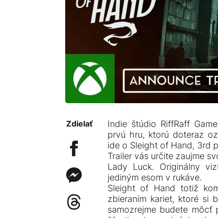
Zdielať
Indie štúdio RiffRaff Gam
prvú hru, ktorú doteraz o
ide o Sleight of Hand, 3rd 
Trailer vás určite zaujme s
Lady Luck. Originálny vi
jediným esom v rukáve.
Sleight of Hand totiž ko
zbieraním kariet, ktoré si
samozrejme budete môcť p