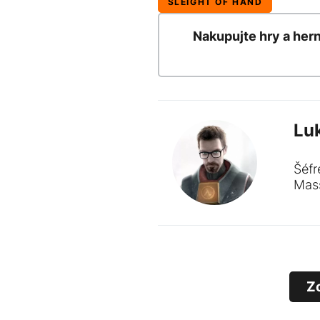
SLEIGHT OF HAND
Nakupujte hry a her
Lu
Šéfr
Mass
Z