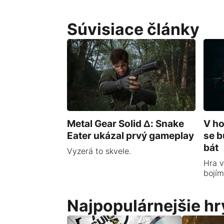
Súvisiace články
Metal Gear Solid Δ: Snake
V ho
Eater ukázal prvý gameplay
se 
bát
Vyzerá to skvele.
Hra v
bojím
Najpopulárnejšie hr