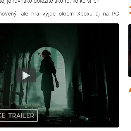
, je rovnako dôležité ako to, koľko si ich
novený, ale hra vyjde okrem Xboxu aj na PC