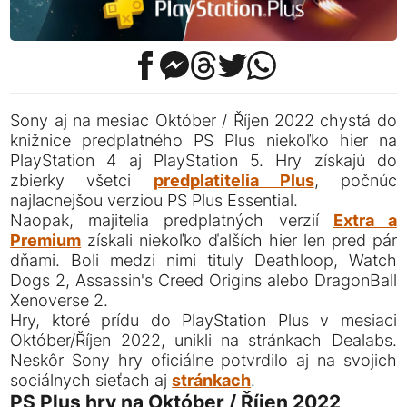
Sony aj na mesiac Október / Říjen 2022 chystá do
knižnice predplatného PS Plus niekoľko hier na
PlayStation 4 aj PlayStation 5. Hry získajú do
zbierky všetci
predplatitelia Plus
, počnúc
najlacnejšou verziou PS Plus Essential.
Naopak, majitelia predplatných verzií
Extra a
Premium
získali niekoľko ďalších hier len pred pár
dňami. Boli medzi nimi tituly Deathloop, Watch
Dogs 2, Assassin's Creed Origins alebo DragonBall
Xenoverse 2.
Hry, ktoré prídu do PlayStation Plus v mesiaci
Október/Říjen 2022, unikli na stránkach Dealabs.
Neskôr Sony hry oficiálne potvrdilo aj na svojich
sociálnych sieťach aj
stránkach
.
PS Plus hry na Október / Říjen 2022