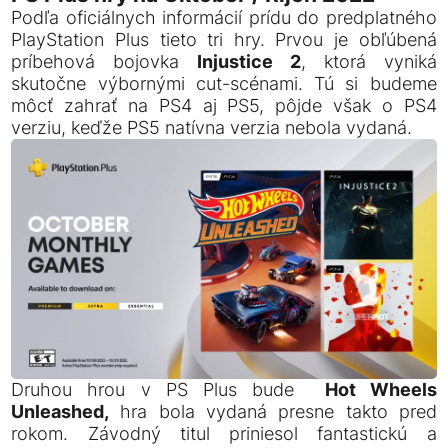
Podľa oficiálnych informácií prídu do predplatného
PlayStation Plus tieto tri hry. Prvou je obľúbená
príbehová bojovka
Injustice 2
, ktorá vyniká
skutočne výbornými cut-scénami. Tú si budeme
môcť zahrať na PS4 aj PS5, pôjde však o PS4
verziu, keďže PS5 natívna verzia nebola vydaná.
Druhou hrou v PS Plus bude
Hot Wheels
Unleashed,
hra bola vydaná presne takto pred
rokom. Závodný titul priniesol fantastickú a