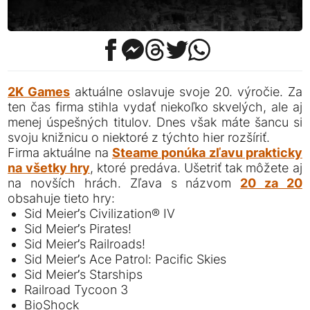
2K Games
aktuálne oslavuje svoje 20. výročie. Za
ten čas firma stihla vydať niekoľko skvelých, ale aj
menej úspešných titulov. Dnes však máte šancu si
svoju knižnicu o niektoré z týchto hier rozšíriť.
Firma aktuálne na
Steame ponúka zľavu prakticky
na všetky hry
, ktoré predáva. Ušetriť tak môžete aj
na novších hrách. Zľava s názvom
20 za 20
obsahuje tieto hry:
Sid Meier’s Civilization® IV
Sid Meier’s Pirates!
Sid Meier’s Railroads!
Sid Meier’s Ace Patrol: Pacific Skies
Sid Meier’s Starships
Railroad Tycoon 3
BioShock