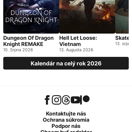
Dungeon Of Dragon
Hell Let Loose:
Skates
Knight REMAKE
Vietnam
13. srpn
10. Srpna 2026
13. Augusta 2026
Kalendár na celý rok 2026
Kontaktujte nás
Ochrana súkromia
Podpor nás