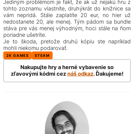
Jediným problémom je fakt, že ak už nejakú hru z
tohto zoznamu vlastníte, druhýkrát do knižnice sa
vám nepridá. Stále zaplatíte 20 eur, no hier už
nedostanete 20, ale menej. Tým pádom sa bundle
stáva pre vás menej výhodným, hoci stále na ňom
poriadne ušetríte.
Je to škoda, pretože druhú kópiu ste napríklad
mohli niekomu podarovať.
2K GAMES
STEAM
Nakupujte hry a herné vybavenie so
zľavovými kódmi cez
náš odkaz
. Ďakujeme!