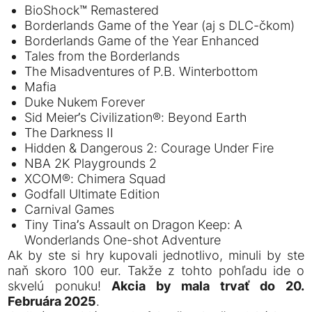
BioShock™ Remastered
Borderlands Game of the Year (aj s DLC-čkom)
Borderlands Game of the Year Enhanced
Tales from the Borderlands
The Misadventures of P.B. Winterbottom
Mafia
Duke Nukem Forever
Sid Meier’s Civilization®: Beyond Earth
The Darkness II
Hidden & Dangerous 2: Courage Under Fire
NBA 2K Playgrounds 2
XCOM®: Chimera Squad
Godfall Ultimate Edition
Carnival Games
Tiny Tina’s Assault on Dragon Keep: A
Wonderlands One-shot Adventure
Ak by ste si hry kupovali jednotlivo, minuli by ste
naň skoro 100 eur. Takže z tohto pohľadu ide o
skvelú ponuku!
Akcia by mala trvať do 20.
Februára 2025
.