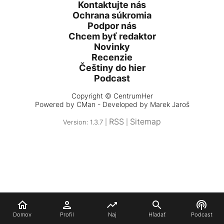
Kontaktujte nás
Ochrana súkromia
Podpor nás
Chcem byť redaktor
Novinky
Recenzie
Češtiny do hier
Podcast
Copyright © CentrumHer
Powered by
CMan
- Developed by Marek Jaroš
RSS
Sitemap
Version: 1.3.7 |
|
Domov
Profil
Naj
Hľadať
Podcast