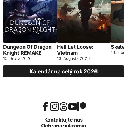
Dungeon Of Dragon
Hell Let Loose:
Skates
Knight REMAKE
Vietnam
13. srpn
10. Srpna 2026
13. Augusta 2026
Kalendár na celý rok 2026
Kontaktujte nás
Ochrana súkromia