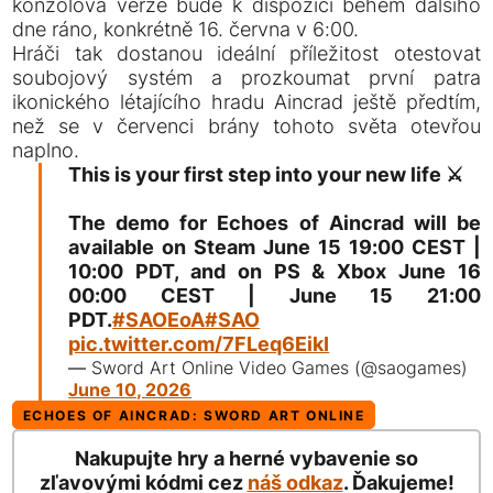
konzolová verze bude k dispozici během dalšího
dne ráno, konkrétně 16. června v 6:00.
Hráči tak dostanou ideální příležitost otestovat
soubojový systém a prozkoumat první patra
ikonického létajícího hradu Aincrad ještě předtím,
než se v červenci brány tohoto světa otevřou
naplno.
This is your first step into your new life ⚔️
The demo for Echoes of Aincrad will be
available on Steam June 15 19:00 CEST |
10:00 PDT, and on PS & Xbox June 16
00:00 CEST | June 15 21:00
PDT.
#SAOEoA
#SAO
pic.twitter.com/7FLeq6EikI
— Sword Art Online Video Games (@saogames)
June 10, 2026
ECHOES OF AINCRAD: SWORD ART ONLINE
Nakupujte hry a herné vybavenie so
zľavovými kódmi cez
náš odkaz
. Ďakujeme!