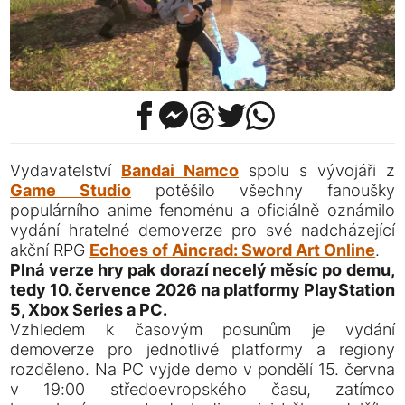
Vydavatelství
Bandai Namco
spolu s vývojáři z
Game Studio
potěšilo všechny fanoušky
populárního anime fenoménu a oficiálně oznámilo
vydání hratelné demoverze pro své nadcházející
akční RPG
Echoes of Aincrad: Sword Art Online
.
Plná verze hry pak dorazí necelý měsíc po demu,
tedy 10. července 2026 na platformy PlayStation
5, Xbox Series a PC.
Vzhledem k časovým posunům je vydání
demoverze pro jednotlivé platformy a regiony
rozděleno. Na PC vyjde demo v pondělí 15. června
v 19:00 středoevropského času, zatímco