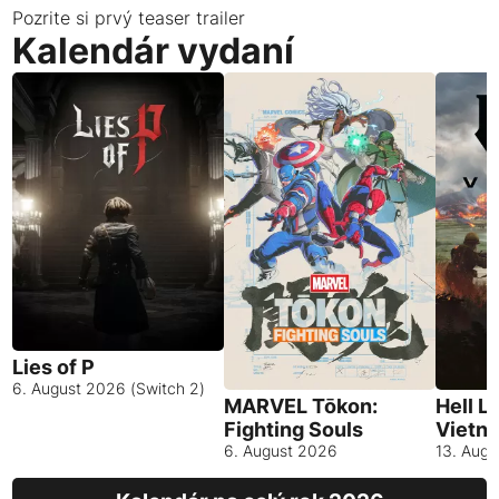
Pozrite si prvý teaser trailer
Kalendár vydaní
Lies of P
6. August 2026 (Switch 2)
MARVEL Tōkon:
Hell L
Fighting Souls
Vietn
6. August 2026
13. Aug