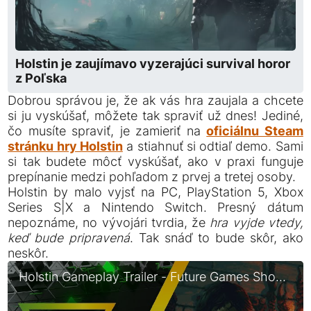
Holstin je zaujímavo vyzerajúci survival horor
z Poľska
Dobrou správou je, že ak vás hra zaujala a chcete
si ju vyskúšať, môžete tak spraviť už dnes! Jediné,
čo musíte spraviť, je zamieriť na
oficiálnu Steam
stránku hry Holstin
a stiahnuť si odtiaľ demo. Sami
si tak budete môcť vyskúšať, ako v praxi funguje
prepínanie medzi pohľadom z prvej a tretej osoby.
Holstin by malo vyjsť na PC, PlayStation 5, Xbox
Series S|X a Nintendo Switch. Presný dátum
nepoznáme, no vývojári tvrdia, že
hra vyjde vtedy,
keď bude pripravená
. Tak snáď to bude skôr, ako
neskôr.
Holstin Gameplay Trailer - Future Games Show Spring Showcase 2024