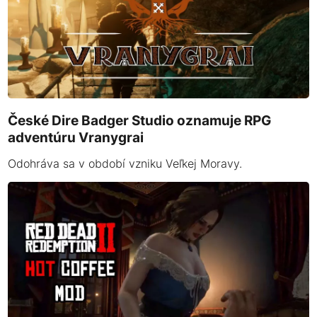
České Dire Badger Studio oznamuje RPG
adventúru Vranygrai
Odohráva sa v období vzniku Veľkej Moravy.