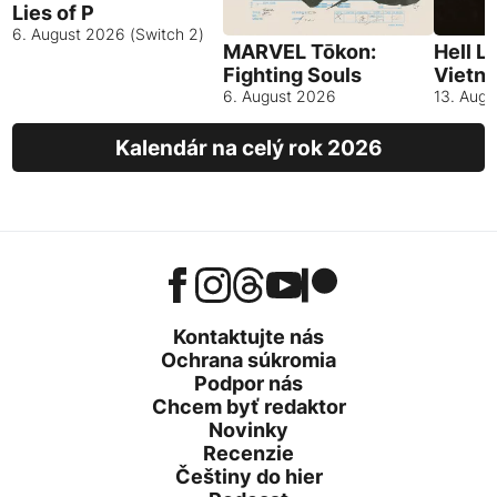
Lies of P
6. August 2026 (Switch 2)
MARVEL Tōkon:
Hell L
Fighting Souls
Vietn
6. August 2026
13. Aug
Kalendár na celý rok 2026
Kontaktujte nás
Ochrana súkromia
Podpor nás
Chcem byť redaktor
Novinky
Recenzie
Češtiny do hier