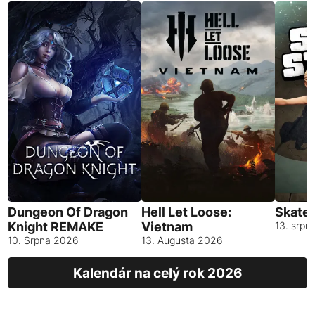
Dungeon Of Dragon
Hell Let Loose:
Skates
Knight REMAKE
Vietnam
13. srpn
10. Srpna 2026
13. Augusta 2026
Kalendár na celý rok 2026