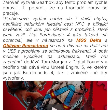
Zároveň vyzvali Gearbox, aby tento problém rychle
opravili. Ti potvrdili, že na hromadě oprav se
pracuje.
"
Problémové vydání nabízí ale i další chyby,
například nefunkční hledání cest NPC a blikající
osvětlení, což jsou jen některé z problémů, které
jsem zažil. Hra Borderlands 4 jako taková má
potenciál, ale v návaznosti na
MGS Delta
a
Oblivion Remastered
se opět díváme na další hru
v UE5 s problémy se snímkovou frekvencí. A opět
musíme vyčkávat na aktualizaci, která hru
zachrání,
" dodává Tom Morgan z Digital Foundry a
nepřímo tak dává vinu Unreal Enginu 5, ve kterém
jsou jak Borderlands 4, tak i zmíněné jiné hry
vytvořeny.