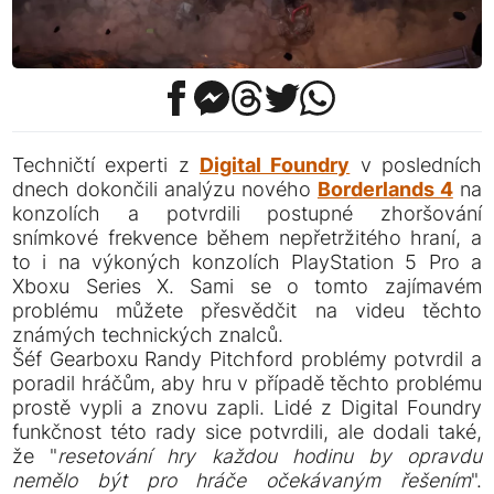
Techničtí experti z
Digital Foundry
v posledních
dnech dokončili analýzu nového
Borderlands 4
na
konzolích a potvrdili postupné zhoršování
snímkové frekvence během nepřetržitého hraní, a
to i na výkoných konzolích PlayStation 5 Pro a
Xboxu Series X. Sami se o tomto zajímavém
problému můžete přesvědčit na videu těchto
známých technických znalců.
Šéf Gearboxu Randy Pitchford problémy potvrdil a
poradil hráčům, aby hru v případě těchto problému
prostě vypli a znovu zapli. Lidé z Digital Foundry
funkčnost této rady sice potvrdili, ale dodali také,
že "
resetování hry každou hodinu by opravdu
nemělo být pro hráče očekávaným řešením
".