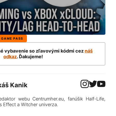
 GAME PASS
né vybavenie so zľavovými kódmi cez
náš
odkaz
. Ďakujeme!
káš Kanik
edaktor webu Centrumher.eu, fanúšik Half-Life,
 Effect a Witcher univerza.