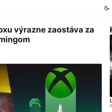
oxu výrazne zaostáva za
amingom
L
6