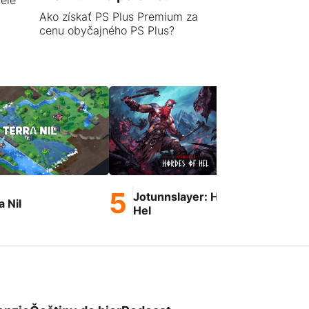
Ako získať PS Plus Premium za
cenu obyčajného PS Plus?
Jotunnslayer: Hordes of
a Nil
OG
Hel