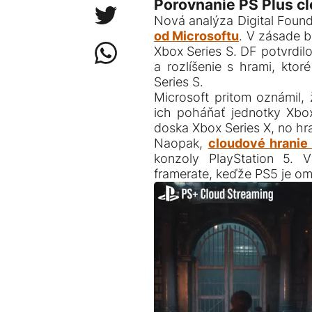
Porovnanie PS Plus clo
Nová analýza Digital Found
od Microsoftu
. V zásade b
Xbox Series S. DF potvrdil
a rozlíšenie s hrami, ktor
Series S.
Microsoft pritom oznámil,
ich poháňať jednotky Xbox
doska Xbox Series X, no hr
Naopak,
cloudové hranie
konzoly PlayStation 5. V
framerate, keďže PS5 je om