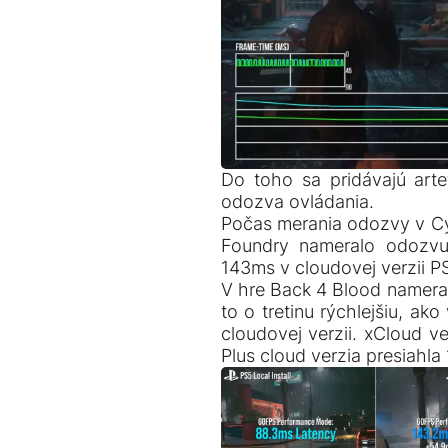
Do toho sa pridávajú arte
odozva ovládania.
Počas merania odozvy v Cy
Foundry nameralo odozvu
143ms v cloudovej verzii P
V hre Back 4 Blood nameral
to o tretinu rýchlejšiu, ak
cloudovej verzii. xCloud v
Plus cloud verzia presiahl