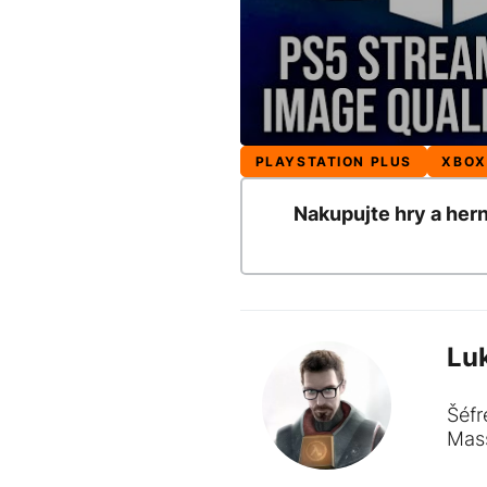
PLAYSTATION PLUS
XBOX
Nakupujte hry a her
Lu
Šéfr
Mass