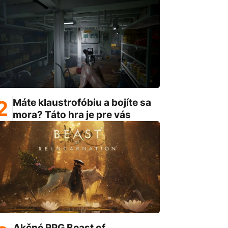
Máte klaustrofóbiu a bojíte sa
mora? Táto hra je pre vás
Akčné RPG Beast of