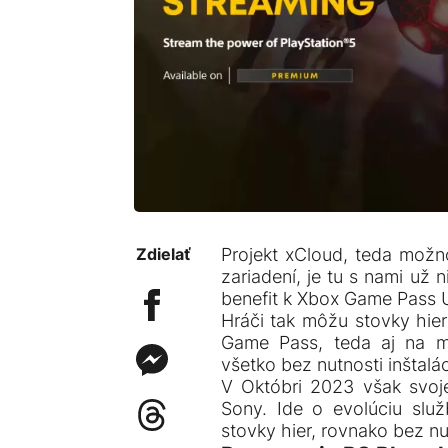
Zdielať
Projekt xCloud, teda možn
zariadení, je tu s nami už 
benefit k Xbox Game Pass Ul
Hráči tak môžu stovky hier
Game Pass, teda aj na mo
všetko bez nutnosti inštalác
V Októbri 2023 však svo
Sony. Ide o evolúciu slu
stovky hier, rovnako bez nu