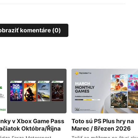
obraziť komentáre (0)
inky v Xbox Game Pass
Toto sú PS Plus hry na
ačiatok Októbra/Října
Marec / Březen 2026
ádza Forza Motorsport.
Tešiť sa môžeme na štyri skv