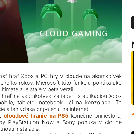
osť hrať Xbox a PC hry v cloude na akomkoľvek
niekoľko rokov. Microsoft túto funkciu ponúka ako
timate a je stále v beta verzii.
 hrať na akomkoľvek zariadení s aplikáciou Xbox
bile, tablete, notebooku či na konzolách. To
ie a len vďaka pripojeniu na internet.
je
cloudové hranie na PS5
konečne prinieslo aj
žby PlayStatiuon Now a Sony ponúka v cloude
tnosti inštalácie.