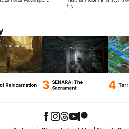
hry.
y
SENARA: The
of Reincarnation
Terr
Sacrament