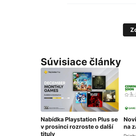
Z
Súvisiace články
Nabídka Playstation Plus se
Nov
v prosinci rozroste o další
na z
tituly
Prich