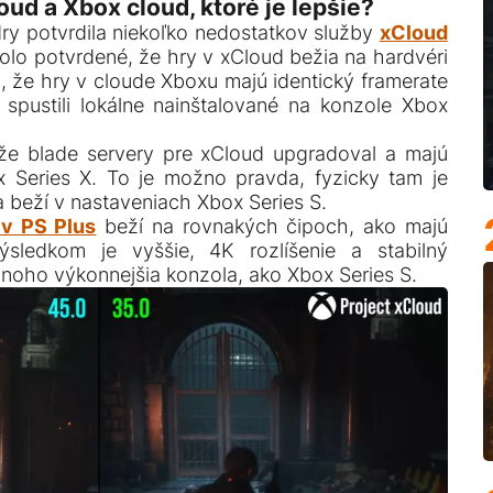
ud a Xbox cloud, ktoré je lepšie?
ry potvrdila niekoľko nedostatkov služby
xCloud
olo potvrdené, že hry v xCloud bežia na hardvéri
o, že hry v cloude Xboxu majú identický framerate
é spustili lokálne nainštalované na konzole Xbox
 že blade servery pre xCloud upgradoval a majú
 Series X. To je možno pravda, fyzicky tam je
a beží v nastaveniach Xbox Series S.
 v PS Plus
beží na rovnakých čipoch, ako majú
ýsledkom je vyššie, 4K rozlíšenie a stabilný
noho výkonnejšia konzola, ako Xbox Series S.