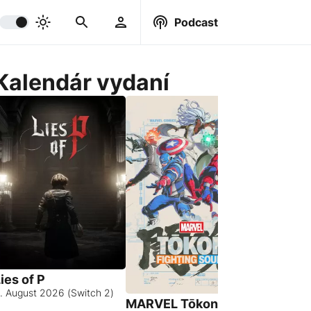
Podcast
Kalendár vydaní
ies of P
. August 2026 (Switch 2)
MARVEL Tōkon:
Hell Let 