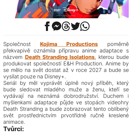
Společnost
Kojima Productions
poměrně
překvapivě oznámila přípravu anime adaptace s
názvem
Death Stranding Isolations
, kterou bude
produkovat společností E&H Production. Anime by
se mělo na svět dostat až v roce 2027 a bude se
vysílat pouze na Disney+.
Seriál by měl vyprávět úplně nový příběh, který
bude sledovat mladého muže a ženu, kteří se
vydávají na neznámá dobrodružství. Duchem i
myšlenkami adaptace půjde ve stopách videohry
Death Stranding a bude zobrazovat tento oblíbený
svět prostřednictvím prvotřídně ručně kreslené
animace.
Tvůrci: