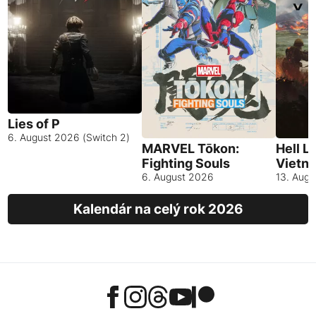
Lies of P
6. August 2026 (Switch 2)
MARVEL Tōkon:
Hell L
Fighting Souls
Vietn
6. August 2026
13. Aug
Kalendár na celý rok 2026