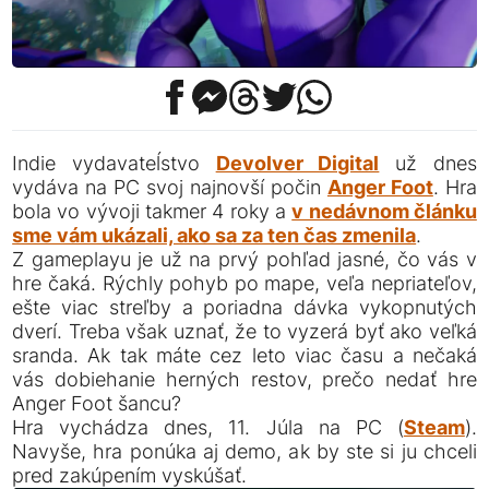
Indie vydavateĺstvo
Devolver Digital
už dnes
vydáva na PC svoj najnovší počin
Anger Foot
. Hra
bola vo vývoji takmer 4 roky a
v nedávnom článku
sme vám ukázali, ako sa za ten čas zmenila
.
Z gameplayu je už na prvý pohľad jasné, čo vás v
hre čaká. Rýchly pohyb po mape, veľa nepriateľov,
ešte viac streľby a poriadna dávka vykopnutých
dverí. Treba však uznať, že to vyzerá byť ako veľká
sranda. Ak tak máte cez leto viac času a nečaká
vás dobiehanie herných restov, prečo nedať hre
Anger Foot šancu?
Hra vychádza dnes, 11. Júla na PC (
Steam
).
Navyše, hra ponúka aj demo, ak by ste si ju chceli
pred zakúpením vyskúšať.