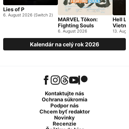
Lies of P
6. August 2026 (Switch 2)
MARVEL Tōkon:
Hell L
Fighting Souls
Vietn
6. August 2026
13. Aug
Kalendár na celý rok 2026
Kontaktujte nás
Ochrana súkromia
Podpor nás
Chcem byť redaktor
Novinky
Recenzie