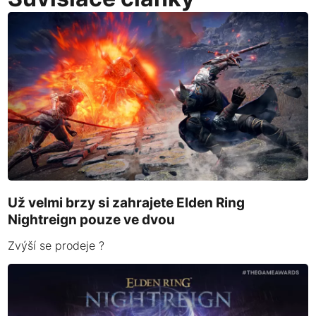
Už velmi brzy si zahrajete Elden Ring
Nightreign pouze ve dvou
Zvýší se prodeje ?