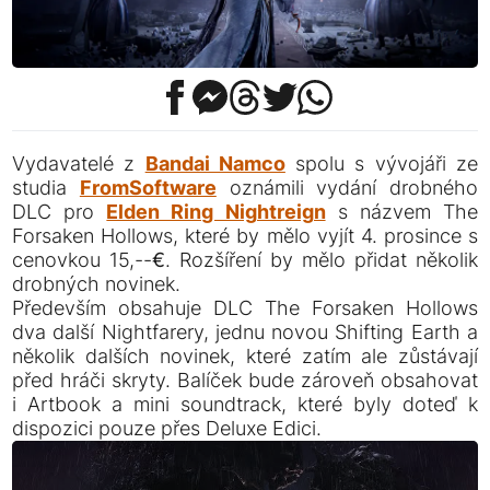
Vydavatelé z
Bandai Namco
spolu s vývojáři ze
studia
FromSoftware
oznámili vydání drobného
DLC pro
Elden Ring Nightreign
s názvem The
Forsaken Hollows, které by mělo vyjít 4. prosince s
cenovkou 15,--€. Rozšíření by mělo přidat několik
drobných novinek.
Především obsahuje DLC The Forsaken Hollows
dva další Nightfarery, jednu novou Shifting Earth a
několik dalších novinek, které zatím ale zůstávají
před hráči skryty. Balíček bude zároveň obsahovat
i Artbook a mini soundtrack, které byly doteď k
dispozici pouze přes Deluxe Edici.