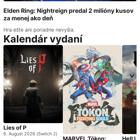
Elden Ring: Nightreign predal 2 milióny kusov
za menej ako deň
Hra ešte ani poriadne nevyšla.
Kalendár vydaní
Lies of P
6. August 2026 (Switch 2)
MARVEL Tōkon:
Hell L