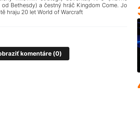
 od Bethesdy) a čestný hráč Kingdom Come. Jo
ště hraju 20 let World of Warcraft
obraziť komentáre (0)