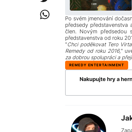
Po svém jmenování dočasný
předsedy představenstva 
člen. Novým předsedou se
představenstva od roku 201
"
Chci poděkovat Tero Virta
Remedy od roku 2016,
" uv
za dobrou spolupráci a přej
REMEDY ENTERTAINMENT
Nakupujte hry a her
Ja
Zapá