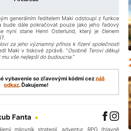
m generálním ředitelem Maki odstoupí z funkce
a bude dále pokračovat pouze jako jeho řadový
 nyní stane Henri Osterlund, který je členem
7.
lovi za jeho významný přínos k řízení společnosti
edl Maki v tiskové zprávě. "
Osobně Terovi děkuji
i mu vše nejlepší do budoucna.
"
né vybavenie so zľavovými kódmi cez
náš
odkaz
. Ďakujeme!
kub Fanta
lený milovník strategií, adventur, RPG (hlavně