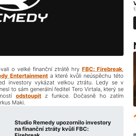
1
ali o velké finanční ztrátě hry
FBC: Firebreak
,
dy Entertainment
a které kvůli neúspěchu této
řed investory vykázat velkou ztrátu. Ledy se v
l to sám generální ředitel Tero Virtala, který se
tností
odstoupit
z funkce. Dočasně ho zatím
rkus Maki.
Studio Remedy upozornilo investory
na finanční ztráty kvůli FBC:
Firebreak