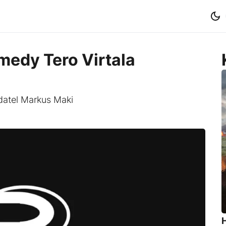
emedy Tero Virtala
datel Markus Maki
H