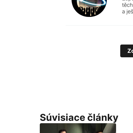
těch
a je
Z
Súvisiace články