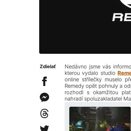
Zdielať
Nedávno jsme vás informov
kterou vydalo studio
Reme
online střílečky muselo p
Remedy opět pohnuly a odnes
rozhodl s okamžitou pla
nahradí spoluzakladatel Ma