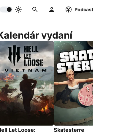
Podcast
Kalendár vydaní
BeastLin
18. Srpna 
ell Let Loose:
Skatesterre