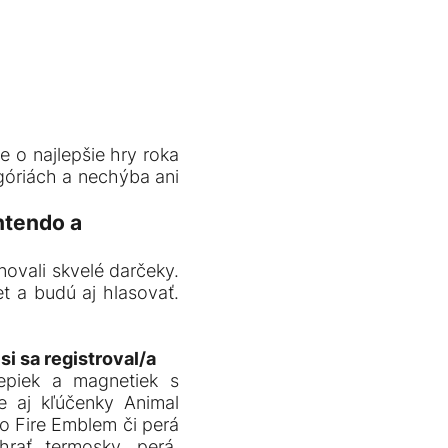
e o najlepšie hry roka
góriách a nechýba ani
ntendo a
ovali skvelé darčeky.
t a budú aj hlasovať.
si sa registroval/a
epiek a magnetiek s
e aj kľúčenky Animal
o Fire Emblem či perá
rať termosky, perá,