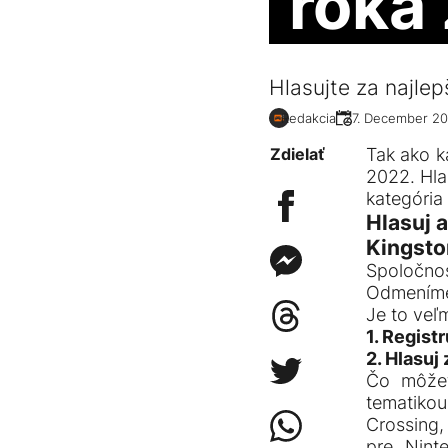
roka
Hlasujte za najlep
Redakcia
27. December 2
Zdielať
Tak ako ka
2022. Hla
kategória
Hlasuj 
Kingsto
Spoločnos
Odmeníme 
Je to veľ
1. Registr
2. Hlasuj
Čo môžet
tematikou
Crossing,
pre Nint