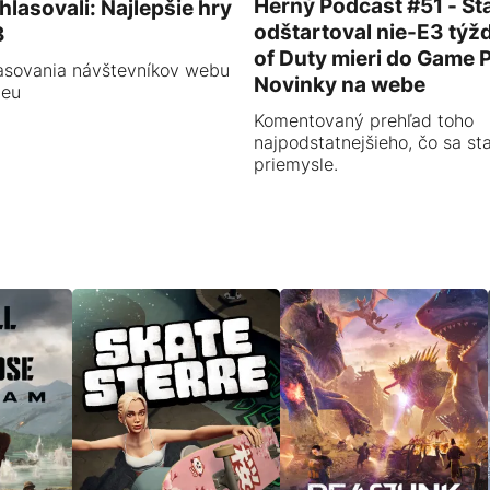
Herný Podcast #51 - Sta
hlasovali: Najlepšie hry
odštartoval nie-E3 týžd
3
of Duty mieri do Game 
asovania návštevníkov webu
Novinky na webe
.eu
Komentovaný prehľad toho
najpodstatnejšieho, čo sa st
priemysle.