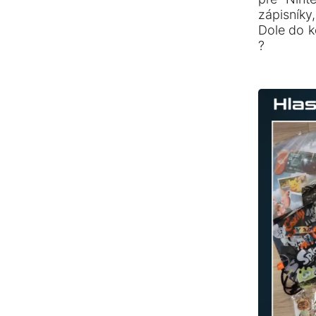
zápisníky,
Dole do k
?