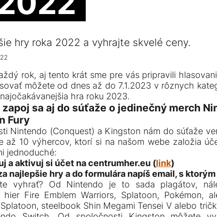
 2022
šie hry roka 2022 a vyhrajte skvelé ceny.
022
ždý rok, aj tento krát sme pre vás pripravili hlasovani
sovať môžete od dnes až do 7.1.2023 v rôznych kate
 najočakávanejšia hra roku 2023.
a zapoj sa aj do súťaže o jedinečný merch Ni
n Fury
ti Nintendo (Conquest) a Kingston nám do súťaže ven
až 10 výhercov, ktorí si na našom webe založia úče
mi jednoduché:
uj a aktivuj si účet na centrumher.eu (
link
)
 za najlepšie hry a do formulára napíš email, s ktorým 
e vyhrať? Od Nintendo je to sada plagátov, nál
 hier Fire Emblem Warriors, Splatoon, Pokémon, al
 Splatoon, steelbook Shin Megami Tensei V alebo tričk
endo Switch. Od spoločnosti Kingston môžete vyh