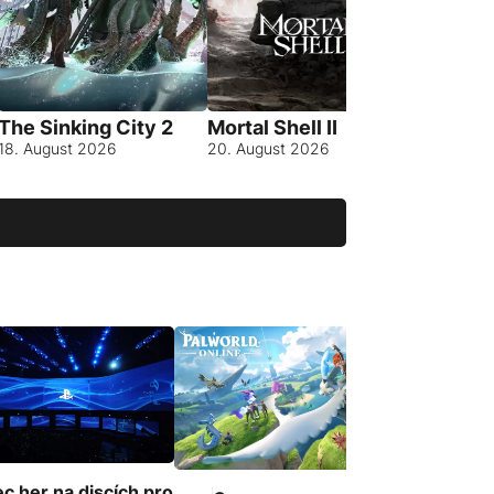
S.T.A.L.
of Hope
20. Srpna
The Sinking City 2
Mortal Shell II
18. August 2026
20. August 2026
c her na discích pro