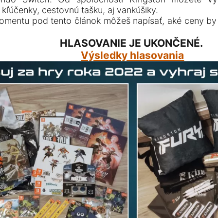
 kľúčenky, cestovnú tašku, aj vankúšiky.
omentu pod tento článok môžeš napísať, aké ceny by 
HLASOVANIE JE UKONČENÉ.
Výsledky hlasovania