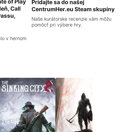
te of Play
Pridajte sa do našej
eň, Call
CentrumHer.eu Steam skupiny
Passu,
Naše kurátorske recenzie vám môžu
pomôcť pri výbere hry.
alo v hernom