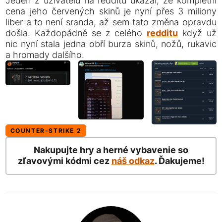
Jeden z uživatelů na redditu ukázal, že kompletní
cena jeho červených skinů je nyní přes 3 miliony
liber a to není sranda, až sem tato změna opravdu
došla. Každopádně se z celého
redditu
když už
nic nyní stala jedna obří burza skinů, nožů, rukavic
a hromady dalšího.
COUNTER-STRIKE 2
Nakupujte hry a herné vybavenie so
zľavovými kódmi cez
náš odkaz
. Ďakujeme!