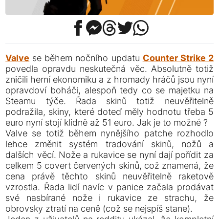
Valve
se během nočního updatu
Counter Strike 2
povedla opravdu neskutečná věc. Absolutně totiž
zničili herní ekonomiku a z hromady hráčů jsou nyní
opravdoví boháči, alespoň tedy co se majetku na
Steamu týče. Řada skinů totiž neuvěřitelně
podražila, skiny, které doteď měly hodnotu třeba 5
euro nyní stojí klidně až 51 euro. Jak je to možné ?
Valve se totiž během nynějšího patche rozhodlo
lehce změnit systém tradování skinů, nožů a
dalších věcí. Nože a rukavice se nyní dají pořídit za
celkem 5 covert červených skinů, což znamená, že
cena právě těchto skinů neuvěřitelně raketově
vzrostla. Řada lidí navíc v panice začala prodávat
své nasbírané nože i rukavice ze strachu, že
obrovsky ztratí na ceně (což se nejspíš stane).