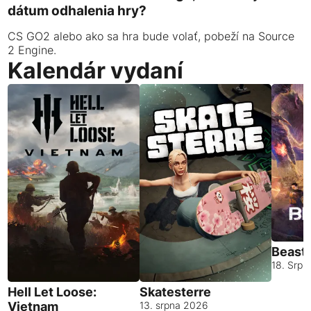
dátum odhalenia hry?
CS GO2 alebo ako sa hra bude volať, pobeží na Source
2 Engine.
Kalendár vydaní
Beast
18. Srp
Hell Let Loose:
Skatesterre
Vietnam
13. srpna 2026