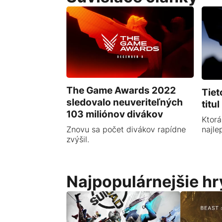
The Game Awards 2022
Tiet
sledovalo neuveriteľných
titu
103 miliónov divákov
Ktorá
Znovu sa počet divákov rapídne
najle
zvýšil.
Najpopulárnejšie hr