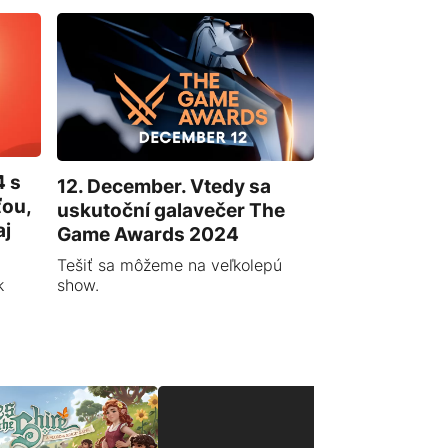
 s
12. December. Vtedy sa
ťou,
uskutoční galavečer The
aj
Game Awards 2024
Tešiť sa môžeme na veľkolepú
k
show.