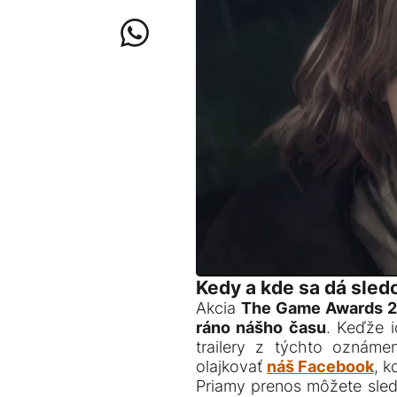
Kedy a kde sa dá sle
Akcia
The Game Awards 20
ráno nášho času
. Keďže i
trailery z týchto oznám
olajkovať
náš Facebook
, k
Priamy prenos môžete sle