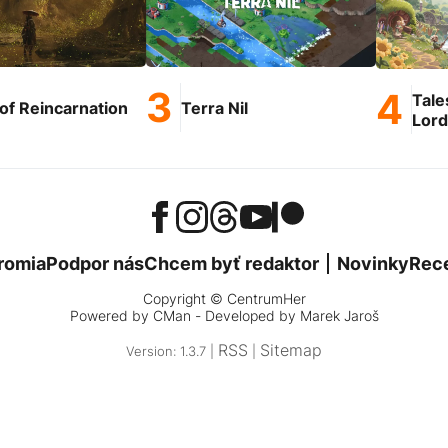
Tale
of Reincarnation
Terra Nil
Lord
romia
Podpor nás
Chcem byť redaktor
Novinky
Rec
Copyright © CentrumHer
Powered by
CMan
- Developed by Marek Jaroš
RSS
Sitemap
Version: 1.3.7 |
|