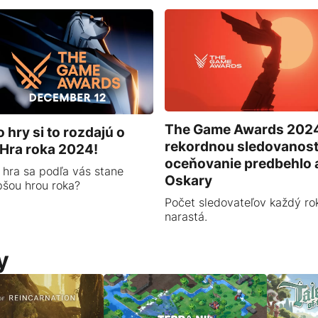
The Game Awards 2024
o hry si to rozdajú o
rekordnou sledovanos
l Hra roka 2024!
oceňovanie predbehlo 
 hra sa podľa vás stane
Oskary
pšou hrou roka?
Počet sledovateľov každý ro
narastá.
y