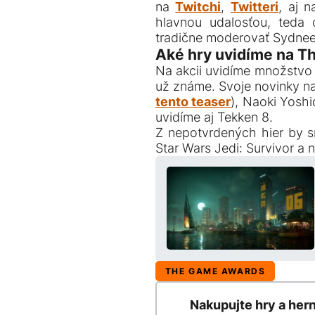
na
Twitchi
,
Twitteri
, aj 
hlavnou udalosťou, teda
tradične moderovať Sydne
Aké hry uvidíme na 
Na akcii uvidíme množstvo n
už známe. Svoje novinky n
tento teaser
), Naoki Yoshi
uvidíme aj Tekken 8.
Z nepotvrdených hier by s
Star Wars Jedi: Survivor a
THE GAME AWARDS
Nakupujte hry a her