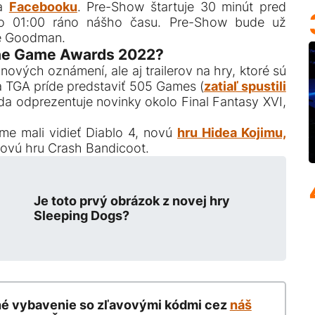
na
Facebooku
. Pre-Show štartuje 30 minút pred
 o 01:00 ráno nášho času. Pre-Show bude už
e Goodman.
The Game Awards 2022?
ových oznámení, ale aj trailerov na hry, ktoré sú
a TGA príde predstaviť 505 Games (
zatiaľ spustili
da odprezentuje novinky okolo Final Fantasy XVI,
me mali vidieť Diablo 4, novú
hru Hidea Kojimu,
 novú hru Crash Bandicoot.
Je toto prvý obrázok z novej hry
Sleeping Dogs?
né vybavenie so zľavovými kódmi cez
náš