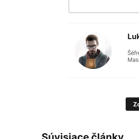
Lu
Šéfr
Mass
Z
Súvisiace články