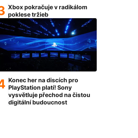
Xbox pokračuje v radikálom
poklese tržieb
Konec her na discích pro
PlayStation platí! Sony
vysvětluje přechod na čistou
digitální budoucnost