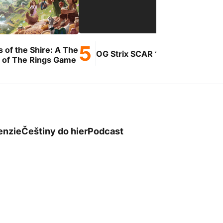
s of the Shire: A The
Ge
OG Strix SCAR 18
 of The Rings Game
enzie
Češtiny do hier
Podcast