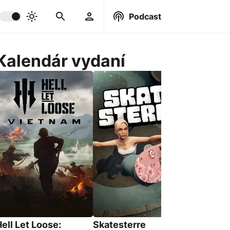
Podcast
Kalendár vydaní
BeastLin
18. Srpna 
ell Let Loose:
Skatesterre