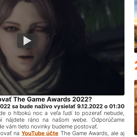
dovať The Game Awards 2022?
22 sa bude naživo vysielať 9.12.2022 o 01:30
de o hlbokú noc a veľa ľudí to pozerať nebude,
ení nájdete ráno na našom webe. Odporúčame
de vám tieto novinky budeme postovať.
dovať na
YouTube účte
The Game Awards, ale aj