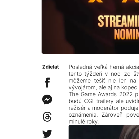
Zdielať
Posledná veľká herná akci
tento týždeň v noci zo št
môžeme tešiť nie len na
vývojárom, ale aj na kope
The Game Awards 2022 pri
budú CGI trailery ale uvid
režisér a moderátor poduja
oznámenia. Zároveň pove
minulé roky.