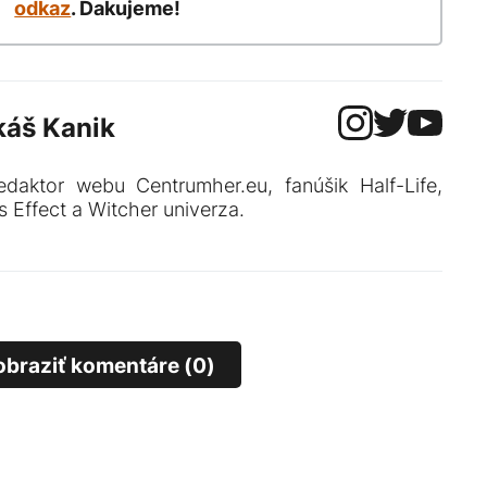
odkaz
. Ďakujeme!
káš Kanik
edaktor webu Centrumher.eu, fanúšik Half-Life,
 Effect a Witcher univerza.
obraziť komentáre (0)