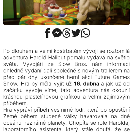
Po dlouhém a velmi kostrbatém vývoji se roztomilá
adventura Harold Halibut pomalu vydává na světlo
světa. Vývojáři ze Slow Bros. nám informaci
ohledně vydání dali společně s novým trailerem na
před pár dny ukončené herní akci Future Games
Show. Hra by měla vyjít už
16. dubna
a jak už od
začátku vývoje víme, tato adventura nás okouzlí
krásnou plastelínovou grafikou a velmi zajímavým
příběhem.
Hra vypráví příběh vesmírné lodi, která po opuštění
Země během studené války havarovala na dně
oceánu neznámé planety. Chopíte se role Harolda,
laboratorního asistenta, který stále doufá, že se