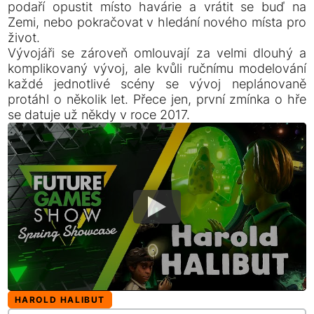
podaří opustit místo havárie a vrátit se buď na
Zemi, nebo pokračovat v hledání nového místa pro
život.
Vývojáři se zároveň omlouvají za velmi dlouhý a
komplikovaný vývoj, ale kvůli ručnímu modelování
každé jednotlivé scény se vývoj neplánovaně
protáhl o několik let. Přece jen, první zmínka o hře
se datuje už někdy v roce 2017.
HAROLD HALIBUT