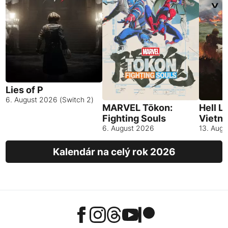
Lies of P
6. August 2026 (Switch 2)
MARVEL Tōkon:
Hell L
Fighting Souls
Vietn
6. August 2026
13. Aug
Kalendár na celý rok 2026