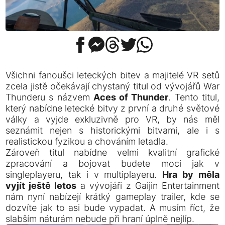
Všichni fanoušci leteckých bitev a majitelé VR setů
zcela jistě očekávají chystaný titul od vývojářů War
Thunderu s názvem
Aces of Thunder
. Tento titul,
který nabídne letecké bitvy z první a druhé světové
války a vyjde exkluzivně pro VR, by nás měl
seznámit nejen s historickými bitvami, ale i s
realistickou fyzikou a chováním letadla.
Zároveň titul nabídne velmi kvalitní grafické
zpracování a bojovat budete moci jak v
singleplayeru, tak i v multiplayeru.
Hra by měla
vyjít ještě letos
a vývojáři z Gaijin Entertainment
nám nyní nabízejí krátký gameplay trailer, kde se
dozvíte jak to asi bude vypadat. A musím říct, že
slabším náturám nebude při hraní úplně nejlíp.