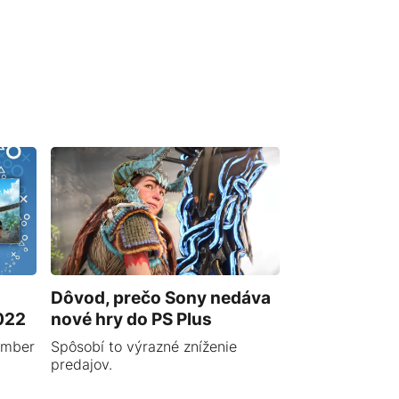
Dôvod, prečo Sony nedáva
022
nové hry do PS Plus
ember
Spôsobí to výrazné zníženie
predajov.