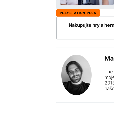
PLAYSTATION PLUS
Nakupujte hry a her
Ma
The 
moj
201
naš