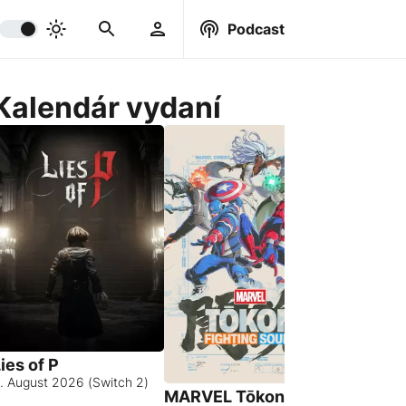
Podcast
Kalendár vydaní
ies of P
. August 2026 (Switch 2)
MARVEL Tōkon:
Hell Let 