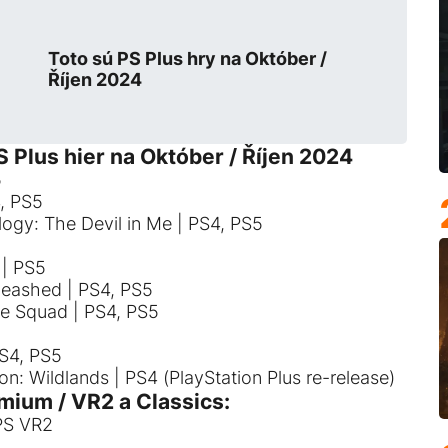
Toto sú PS Plus hry na Október /
Říjen 2024
S Plus hier na Október / Říjen 2024
5
, PS5
logy: The Devil in Me | PS4, PS5
 | PS5
nleashed | PS4, PS5
he Squad | PS4, PS5
S4, PS5
: Wildlands | PS4 (PlayStation Plus re-release)
mium / VR2 a Classics:
PS VR2