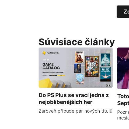
Z
Súvisiace články
Do PS Plus se vrací jedna z
Toto
nejoblíbenějších her
Sep
Zároveň přibude pár nových titulů
Pozná
mesi