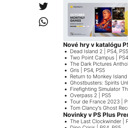
Nové hry v katalógu P
Dead Island 2 | PS4, PS
Two Point Campus | PS4
The Dark Pictures Antho
Gris | PS4, PS5
Return to Monkey Island
Ghostbusters: Spirits U
Firefighting Simulator T
Overpass 2 | PS5
Tour de France 2023 | P
Tom Clancy’s Ghost Recon
Novinky v PS Plus Pre
The Last Clockwinder | 
Dino Crisis | PS4, PS5