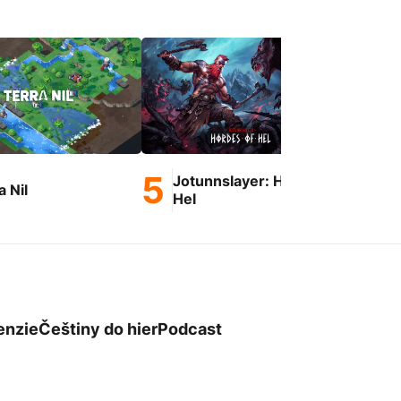
Jotunnslayer: Hordes of
a Nil
Ge
Hel
enzie
Češtiny do hier
Podcast