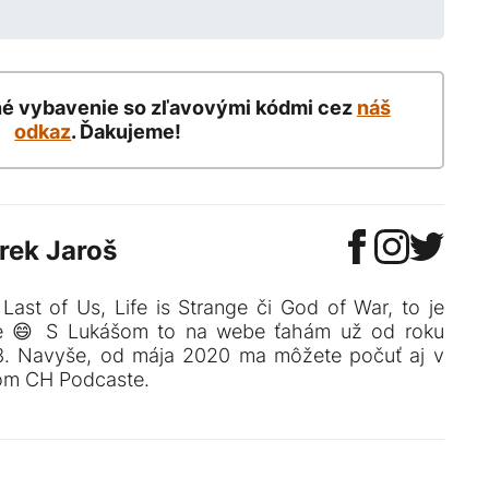
né vybavenie so zľavovými kódmi cez
náš
odkaz
. Ďakujeme!
rek Jaroš
Last of Us, Life is Strange či God of War, to je
e 😄 S Lukášom to na webe ťahám už od roku
3. Navyše, od mája 2020 ma môžete počuť aj v
om CH Podcaste.