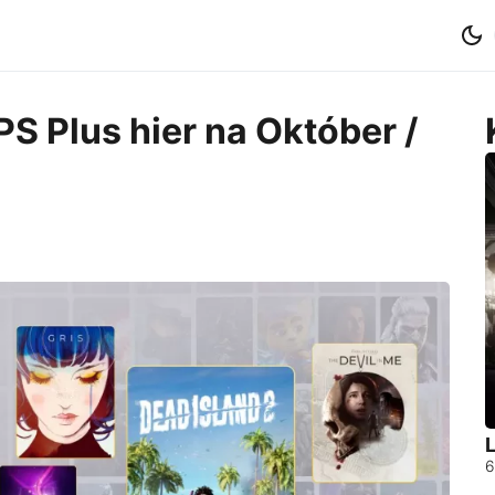
PS Plus hier na Október /
L
6