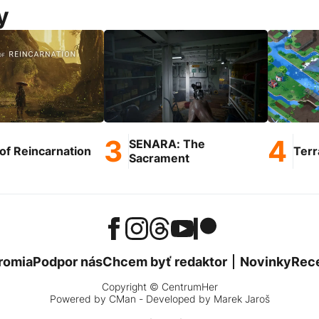
y
SENARA: The
of Reincarnation
Terr
Sacrament
romia
Podpor nás
Chcem byť redaktor
Novinky
Rec
Copyright © CentrumHer
Powered by
CMan
- Developed by Marek Jaroš