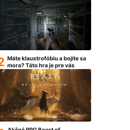
Máte klaustrofóbiu a bojíte sa
mora? Táto hra je pre vás
Akčné RPG Beast of