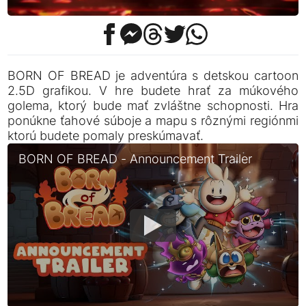
BORN OF BREAD je adventúra s detskou cartoon
2.5D grafikou. V hre budete hrať za múkového
golema, ktorý bude mať zvláštne schopnosti. Hra
ponúkne ťahové súboje a mapu s rôznými regiónmi
ktorú budete pomaly preskúmavať.
BORN OF BREAD - Announcement Trailer