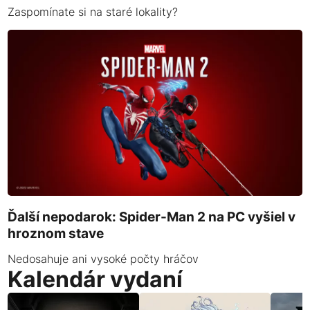
Zaspomínate si na staré lokality?
Ďalší nepodarok: Spider-Man 2 na PC vyšiel v
hroznom stave
Nedosahuje ani vysoké počty hráčov
Kalendár vydaní