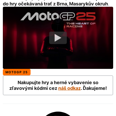
do hry očekávaná trať z Brna, Masarykův okruh
.
MOTOGP 25
Nakupujte hry a herné vybavenie so
zľavovými kódmi cez
náš odkaz
. Ďakujeme!