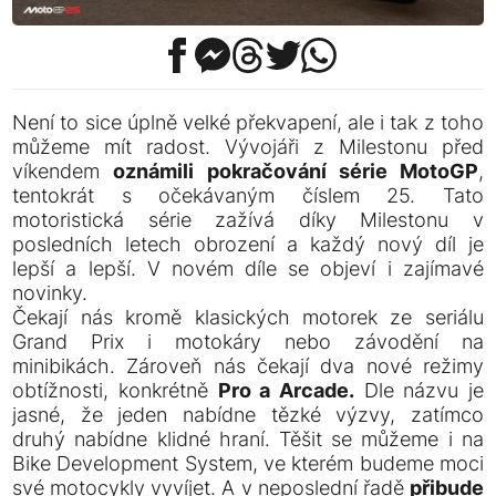
Není to sice úplně velké překvapení, ale i tak z toho
můžeme mít radost. Vývojáři z Milestonu před
víkendem
oznámili pokračování série MotoGP
,
tentokrát s očekávaným číslem 25. Tato
motoristická série zažívá díky Milestonu v
posledních letech obrození a každý nový díl je
lepší a lepší. V novém díle se objeví i zajímavé
novinky.
Čekají nás kromě klasických motorek ze seriálu
Grand Prix i motokáry nebo závodění na
minibikách. Zároveň nás čekají dva nové režimy
obtížnosti, konkrétně
Pro a Arcade.
Dle názvu je
jasné, že jeden nabídne tězké výzvy, zatímco
druhý nabídne klidné hraní. Těšit se můžeme i na
Bike Development System, ve kterém budeme moci
své motocykly vyvíjet. A v neposlední řadě
přibude