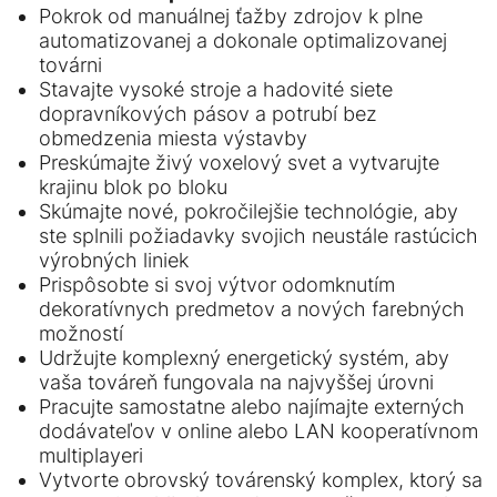
Pokrok od manuálnej ťažby zdrojov k plne
automatizovanej a dokonale optimalizovanej
továrni
Stavajte vysoké stroje a hadovité siete
dopravníkových pásov a potrubí bez
obmedzenia miesta výstavby
Preskúmajte živý voxelový svet a vytvarujte
krajinu blok po bloku
Skúmajte nové, pokročilejšie technológie, aby
ste splnili požiadavky svojich neustále rastúcich
výrobných liniek
Prispôsobte si svoj výtvor odomknutím
dekoratívnych predmetov a nových farebných
možností
Udržujte komplexný energetický systém, aby
vaša továreň fungovala na najvyššej úrovni
Pracujte samostatne alebo najímajte externých
dodávateľov v online alebo LAN kooperatívnom
multiplayeri
Vytvorte obrovský továrenský komplex, ktorý sa