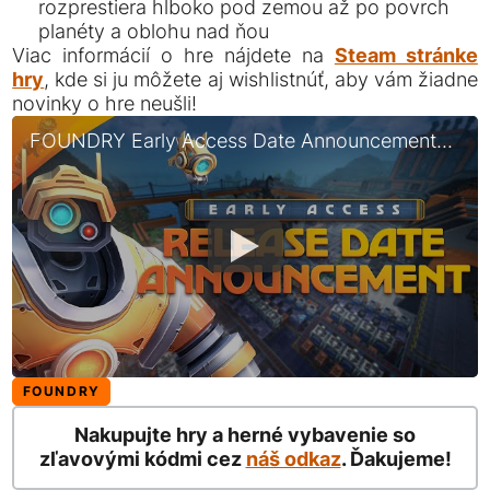
rozprestiera hlboko pod zemou až po povrch
planéty a oblohu nad ňou
Viac informácií o hre nájdete na
Steam stránke
hry
, kde si ju môžete aj wishlistnúť, aby vám žiadne
novinky o hre neušli!
FOUNDRY Early Access Date Announcement Trailer | Made by players!
FOUNDRY
Nakupujte hry a herné vybavenie so
zľavovými kódmi cez
náš odkaz
. Ďakujeme!