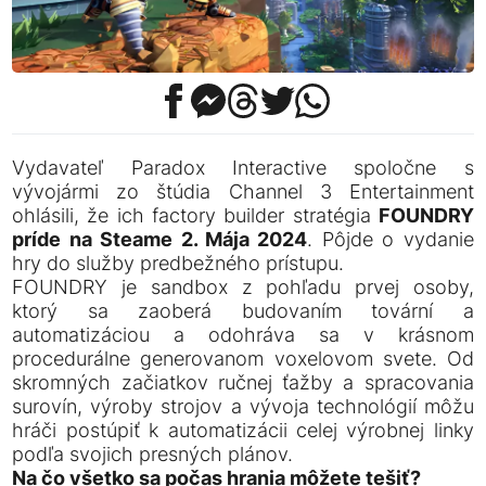
Vydavateľ Paradox Interactive spoločne s
vývojármi zo štúdia Channel 3 Entertainment
ohlásili, že ich factory builder stratégia
FOUNDRY
príde na Steame 2. Mája 2024
. Pôjde o vydanie
hry do služby predbežného prístupu.
FOUNDRY je sandbox z pohľadu prvej osoby,
ktorý sa zaoberá budovaním tovární a
automatizáciou a odohráva sa v krásnom
procedurálne generovanom voxelovom svete. Od
skromných začiatkov ručnej ťažby a spracovania
surovín, výroby strojov a vývoja technológií môžu
hráči postúpiť k automatizácii celej výrobnej linky
podľa svojich presných plánov.
Na čo všetko sa počas hrania môžete tešiť?