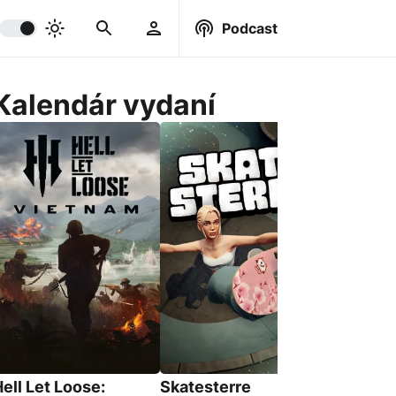
Podcast
Kalendár vydaní
BeastLin
18. Srpna 
ell Let Loose:
Skatesterre