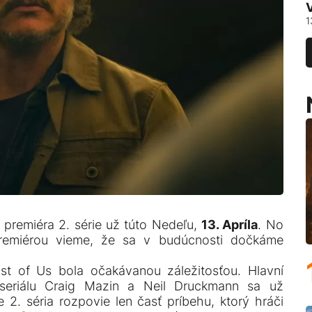
1
premiéra 2. série už túto Nedeľu,
13. Apríla
. No
premiérou vieme, že sa v budúcnosti dočkáme
Last of Us bola očakávanou záležitosťou. Hlavní
 seriálu Craig Mazin a Neil Druckmann sa už
e 2. séria rozpovie len časť príbehu, ktorý hráči