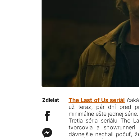
Zdielať
The Last of Us seriál
čaká 
už teraz, pár dní pred 
minimálne ešte jednej série.
Tretia séria seriálu The 
tvorcovia a showrunneri
dávnejšie nechali počuť, ž