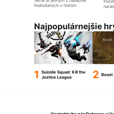
Seriál je jedným z najlepšie
Počet
hodnotených v histórii.
narás
Najpopulárnejšie hr
Suicide Squad: Kill the
Beast 
Justice League