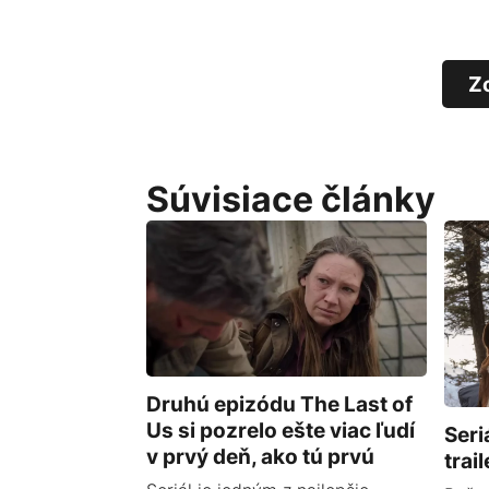
Z
Súvisiace články
Druhú epizódu The Last of
Us si pozrelo ešte viac ľudí
Seri
v prvý deň, ako tú prvú
trai