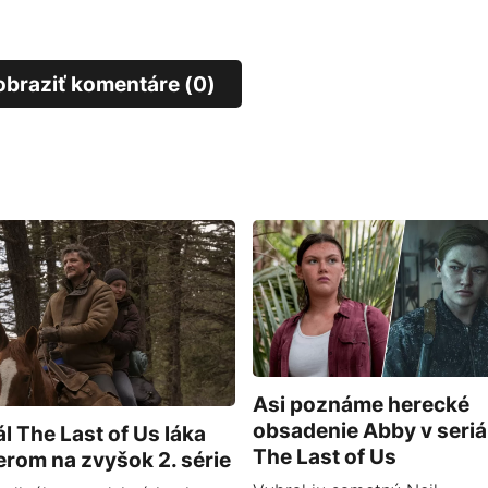
obraziť komentáre (0)
Asi poznáme herecké
obsadenie Abby v seriál
ál The Last of Us láka
The Last of Us
lerom na zvyšok 2. série