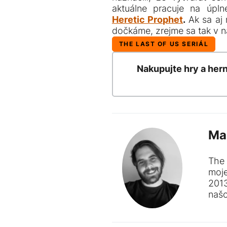
aktuálne pracuje na úp
Heretic Prophet
.
Ak sa aj
dočkáme, zrejme sa tak v n
THE LAST OF US SERIÁL
Nakupujte hry a her
Ma
The 
moj
201
naš