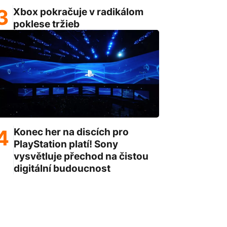
Xbox pokračuje v radikálom
poklese tržieb
Konec her na discích pro
PlayStation platí! Sony
vysvětluje přechod na čistou
digitální budoucnost