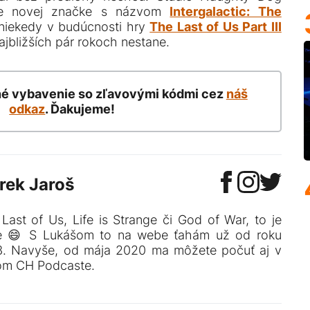
lne novej značke s názvom
Intergalactic: The
 niekedy v budúcnosti hry
The Last of Us Part III
ajbližších pár rokoch nestane.
né vybavenie so zľavovými kódmi cez
náš
odkaz
. Ďakujeme!
rek Jaroš
Last of Us, Life is Strange či God of War, to je
e 😄 S Lukášom to na webe ťahám už od roku
3. Navyše, od mája 2020 ma môžete počuť aj v
om CH Podcaste.