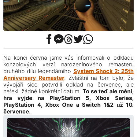
Na konci června jsme vás informovali o odkladu
konzolových verzí narozeninového remasteru
druhého dílu legendárního
System Shock 2: 25th
Anniversary Remaster
. Zvláštní na tom bylo, že
vývojáři sice potvrdili odklad na červenec, ale
neřekli žádné konkrétní datum.
To se teď ale mění,
hra vyjde na PlayStation 5, Xbox Series,
PlayStation 4, Xbox One a Switch 1&2 už 10.
července.