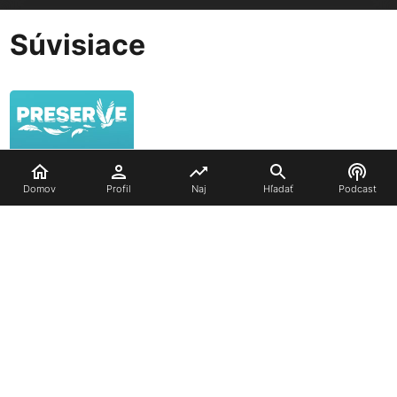
Súvisiace
Domov
Profil
Naj
Hľadať
Podcast
Preserve