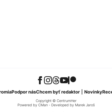
romia
Podpor nás
Chcem byť redaktor
Novinky
Rec
Copyright © CentrumHer
Powered by
CMan
- Developed by Marek Jaroš