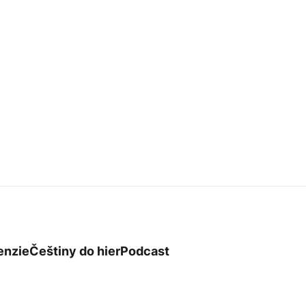
enzie
Češtiny do hier
Podcast