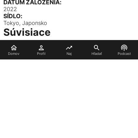
DÁTUM ZALOŽENIA:
2022
SÍDLO:
Tokyo, Japonsko
Súvisiace
Domov
Profil
Naj
Hľadať
Podcast
Lollipop Chainsaw
RePOP
Kontaktujte nás
Ochrana súkromia
Podpor nás