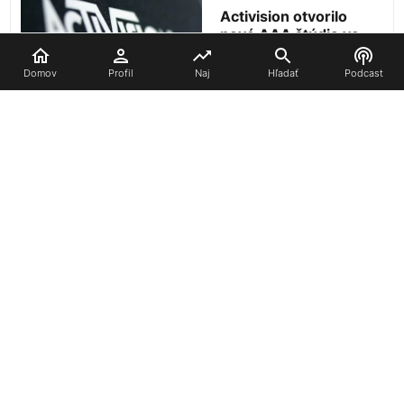
Activision otvorilo
nové AAA štúdio vo
Varšave
Domov
Profil
Naj
Hľadať
Podcast
Kontaktujte nás
Ochrana súkromia
Podpor nás
Chcem byť redaktor
Novinky
Recenzie
Češtiny do hier
Podcast
Copyright © CentrumHer
Powered by
CMan
- Developed by Marek Jaroš
RSS
Sitemap