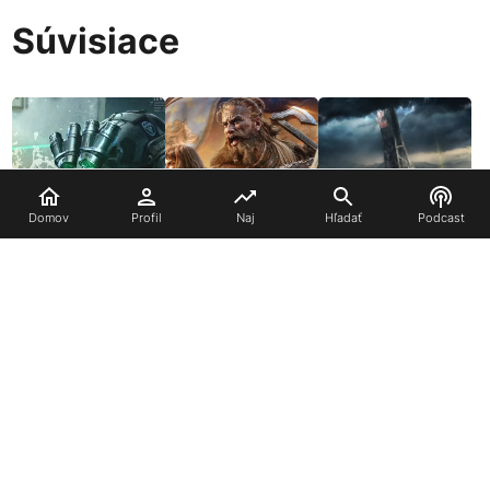
Súvisiace
Domov
Profil
Naj
Hľadať
Podcast
Age of Empires
Delta Force: Hawk
Mobile
Ops
Exoborne
Kontaktujte nás