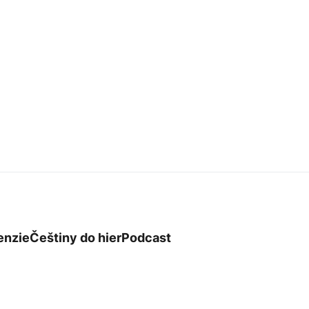
enzie
Češtiny do hier
Podcast