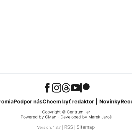
romia
Podpor nás
Chcem byť redaktor
Novinky
Rec
Copyright © CentrumHer
Powered by
CMan
- Developed by Marek Jaroš
RSS
Sitemap
Version: 1.3.7 |
|