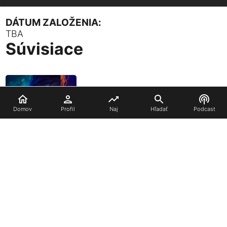
DÁTUM ZALOŽENIA:
TBA
Súvisiace
Domov
Profil
Naj
Hľadať
Podcast
REPLACED