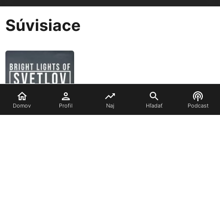
Súvisiace
Domov
Profil
Naj
Hľadať
Podcast
Bright Lights of
Svetlov