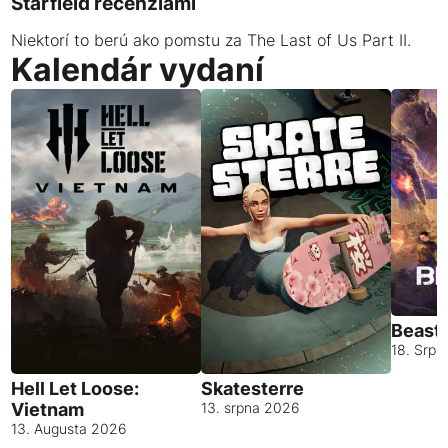
Starfield recenziami
Niektorí to berú ako pomstu za The Last of Us Part II.
Kalendár vydaní
Beast
18. Srp
Hell Let Loose:
Skatesterre
Vietnam
13. srpna 2026
13. Augusta 2026