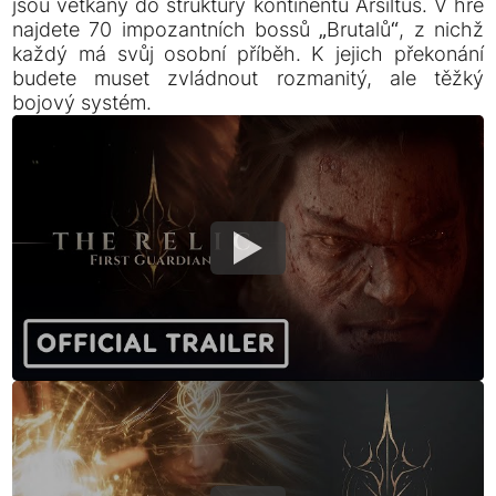
jsou vetkány do struktury kontinentu Arsiltus. V hře
najdete 70 impozantních bossů „Brutalů“, z nichž
každý má svůj osobní příběh. K jejich překonání
budete muset zvládnout rozmanitý, ale těžký
bojový systém.