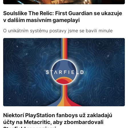
Soulslike The Relic: First Guardian se ukazuje
v dalším masivním gameplayi
O unikátním systému postavy jsme se bavili minule
Niektorí PlayStation fanboys už zakladajú
účty na Metacritic, aby zbombardovali