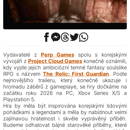
Vydavatelé z
Perp Games
spolu s korejskými
vývojáři z
Project Cloud Games
konečně oznámili,
kdy vyjde jejich ambiciózní temné fantasy soulslike
RPG s názvem
The Relic: First Guardian
. Podle
nejnovějšího traileru, který konečně ukazuje i
hromadu záběrů z gameplaye, se hry dočkáme na
začátku roku 2026 na PC, Xbox Series X/S a
Playstation 5.
Hra by měla být inspirována korejskými lidovými
pohádkami a legendami a měla by nabídnout velmi
zajímavou hratelnost i skvěle vyprávěný příběh.
Budeme odhalovat bájné starověké příběhy, které