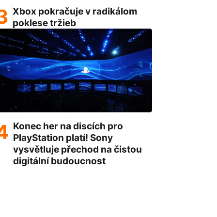
Xbox pokračuje v radikálom
poklese tržieb
Konec her na discích pro
PlayStation platí! Sony
vysvětluje přechod na čistou
digitální budoucnost