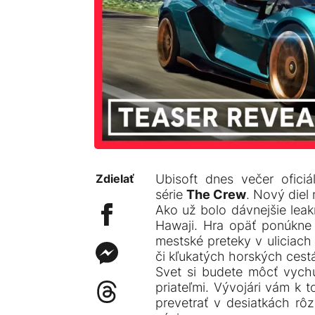
Zdielať
Ubisoft dnes večer oficiá
série
The Crew
. Nový diel
Ako už bolo dávnejšie lea
Hawaji. Hra opäť ponúkne 
mestské preteky v uliciach
či kľukatých horských ces
Svet si budete môcť vychu
priateľmi. Vývojári vám k 
prevetrať v desiatkách rô