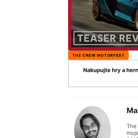
THE CREW MOTORFEST
Nakupujte hry a her
Ma
The 
moj