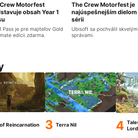
 Crew Motorfest
The Crew Motorfest je
stavuje obsah Year 1
najúspešnejším dielom
su
sérii
1 Pass je pre majiteľov Gold
Ubisoft sa pochválil skvelým
imate edícii zdarma.
správami.
y
Tale
of Reincarnation
Terra Nil
Lord