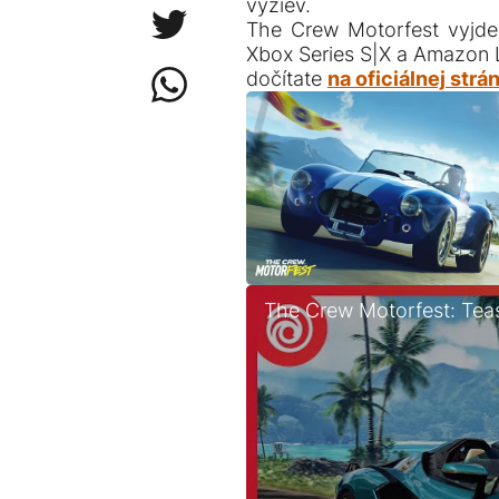
výziev.
The Crew Motorfest vyjde 
Xbox Series S|X a Amazon L
dočítate
na oficiálnej str
The Crew Motorfest: Tease