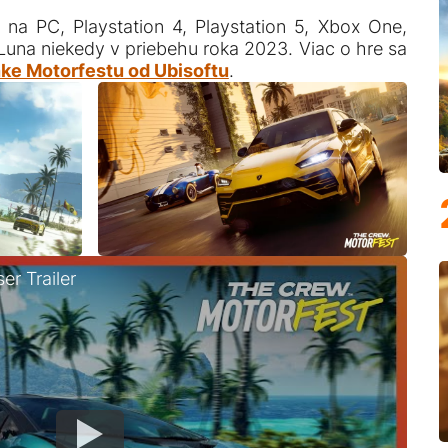
na PC, Playstation 4, Playstation 5, Xbox One,
una niekedy v priebehu roka 2023. Viac o hre sa
ánke Motorfestu od Ubisoftu
.
r Trailer