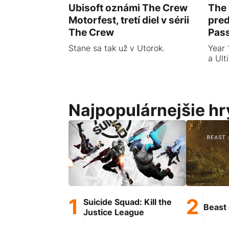
Ubisoft oznámi The Crew
The
Motorfest, tretí diel v sérii
pred
The Crew
Pas
Stane sa tak už v Utorok.
Year 
a Ult
Najpopulárnejšie hr
Suicide Squad: Kill the
Beast 
Justice League