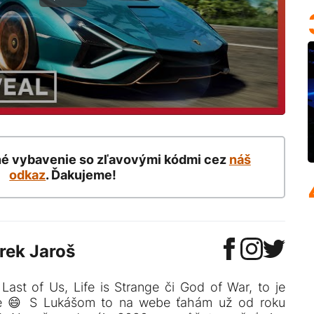
né vybavenie so zľavovými kódmi cez
náš
odkaz
. Ďakujeme!
rek Jaroš
Last of Us, Life is Strange či God of War, to je
e 😄 S Lukášom to na webe ťahám už od roku