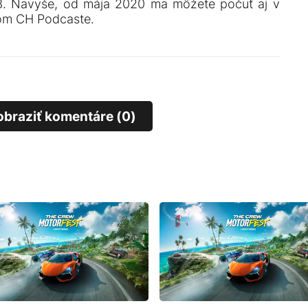
3. Navyše, od mája 2020 ma môžete počuť aj v
om CH Podcaste.
obraziť komentáre (0)