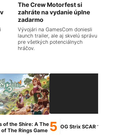
The Crew Motorfest si
 v
zahráte na vydanie úplne
zadarmo
i
Vývojári na GamesCom doniesli
launch trailer, ale aj skvelú správu
pre všetkých potenciálnych
hráčov.
s of the Shire: A The
Ge
OG Strix SCAR 18
 of The Rings Game