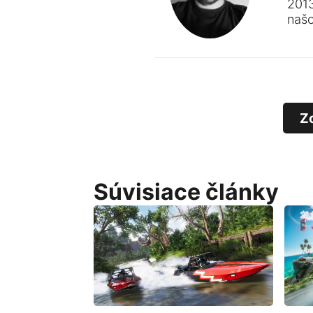
201
naš
Z
Súvisiace články