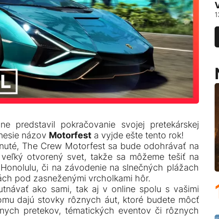
1
lne predstavil pokračovanie svojej pretekárskej
 nesie názov
Motorfest
a vyjde ešte tento rok!
knuté, The Crew Motorfest sa bude odohrávať na
veľký otvorený svet, takže sa môžeme tešiť na
 Honolulu, či na závodenie na slnečných plážach
tách pod zasneženými vrcholkami hôr.
tnávať ako sami, tak aj v online spolu s vašimi
tomu dajú stovky rôznych áut, ktoré budete môcť
znych pretekov, tématických eventov či rôznych