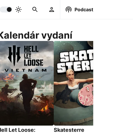
Podcast
Kalendár vydaní
BeastLin
18. Srpna 
ell Let Loose:
Skatesterre