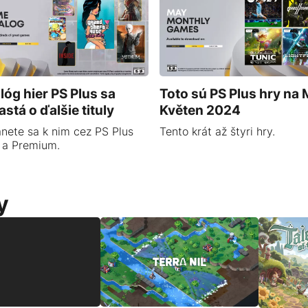
lóg hier PS Plus sa
Toto sú PS Plus hry na M
astá o ďalšie tituly
Květen 2024
nete sa k nim cez PS Plus
Tento krát až štyri hry.
 a Premium.
y