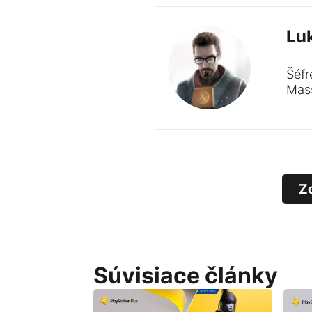
Lu
Šéfr
Mass
Z
Súvisiace články