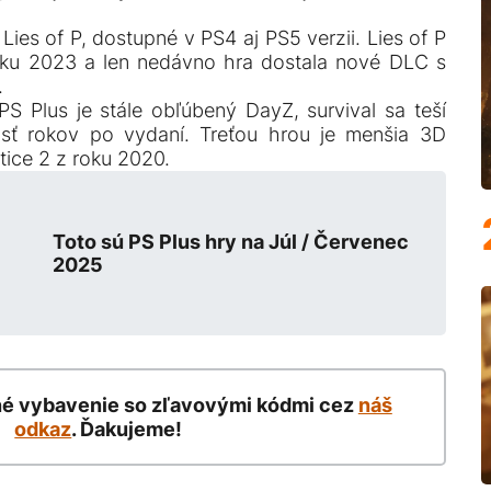
 Lies of P, dostupné v PS4 aj PS5 verzii. Lies of P
oku 2023 a len nedávno hra dostala nové DLC s
.
PS Plus je stále obľúbený DayZ, survival sa teší
násť rokov po vydaní. Treťou hrou je menšia 3D
ice 2 z roku 2020.
Toto sú PS Plus hry na Júl / Červenec
2025
né vybavenie so zľavovými kódmi cez
náš
odkaz
. Ďakujeme!