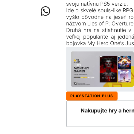
svoju natívnu PS5 verziu.
Ide o skvelé souls-like RPG
vyšlo pôvodne na jeseň r
názvom Lies of P: Overture
Druhá hra na stiahnutie v 
veľkej popularite aj jede
bojovka My Hero One’s Just
PLAYSTATION PLUS
Nakupujte hry a her