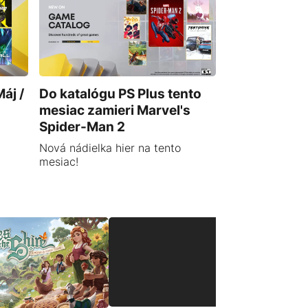
áj /
Do katalógu PS Plus tento
mesiac zamieri Marvel's
Spider-Man 2
Nová nádielka hier na tento
mesiac!