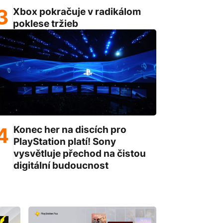
Xbox pokračuje v radikálom
poklese tržieb
Konec her na discích pro
PlayStation platí! Sony
vysvětluje přechod na čistou
digitální budoucnost