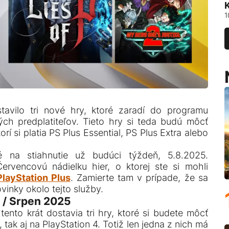
1
tavilo tri nové hry, ktoré zaradí do programu
ých predplatiteľov. Tieto hry si teda budú môcť
orí si platia PS Plus Essential, PS Plus Extra alebo
 na stiahnutie už budúci týždeň, 5.8.2025.
Červencovú nádielku hier, o ktorej ste si mohli
PlayStation Plus
. Zamierte tam v prípade, že sa
vinky okolo tejto služby.
 / Srpen 2025
tento krát dostavia tri hry, ktoré si budete môcť
 tak aj na PlayStation 4. Totiž len jedna z nich má