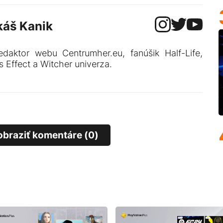
káš Kanik
edaktor webu Centrumher.eu, fanúšik Half-Life,
 Effect a Witcher univerza.
obraziť komentáre (0)