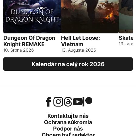
Dungeon Of Dragon
Hell Let Loose:
Skates
Knight REMAKE
Vietnam
13. srpn
10. Srpna 2026
13. Augusta 2026
Kalendár na celý rok 2026
Kontaktujte nás
Ochrana súkromia
Podpor nás
Chcem byť redaktor