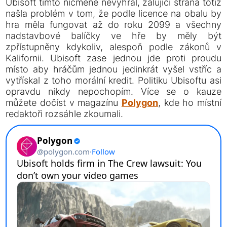
Ubisoft tímto nicméně nevyhrál, žalující strana totiž
našla problém v tom, že podle licence na obalu by
hra měla fungovat až do roku 2099 a všechny
nadstavbové balíčky ve hře by měly být
zpřístupněny kdykoliv, alespoň podle zákonů v
Kalifornii. Ubisoft zase jednou jde proti proudu
místo aby hráčům jednou jedinkrát vyšel vstříc a
vytřískal z toho morální kredit. Politiku Ubisoftu asi
opravdu nikdy nepochopím. Více se o kauze
můžete dočíst v magazínu
Polygon
, kde ho místní
redaktoři rozsáhle zkoumali.