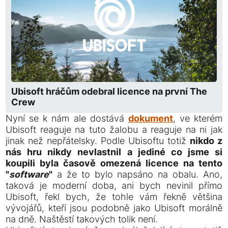
Ubisoft hráčům odebral licence na první The
Crew
Nyní se k nám ale dostává
dokument
, ve kterém
Ubisoft reaguje na tuto žalobu a reaguje na ni jak
jinak než nepřátelsky. Podle Ubisoftu totiž
nikdo z
nás hru nikdy nevlastnil a jediné co jsme si
koupili byla časově omezená licence na tento
"
software
"
a že to bylo napsáno na obalu. Ano,
taková je moderní doba, ani bych nevinil přímo
Ubisoft, řekl bych, že tohle vám řekně většina
vývojářů, kteří jsou podobně jako Ubisoft morálně
na dně. Naštěstí takových tolik není.