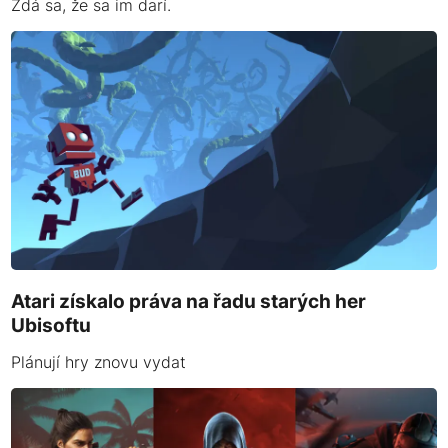
Zdá sa, že sa im darí.
Atari získalo práva na řadu starých her
Ubisoftu
Plánují hry znovu vydat