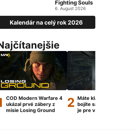
Fighting Souls
Vietnam
6. August 2026
13. August
Kalendár na celý rok 2026
Najčítanejšie
COD Modern Warfare 4
Máte klaustrofóbiu a
ukázal prvé zábery z
bojíte sa mora? Táto hra
misie Losing Ground
je pre vás