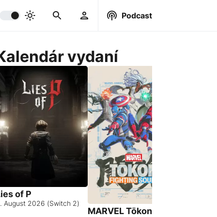
Podcast
Kalendár vydaní
ies of P
. August 2026 (Switch 2)
MARVEL Tōkon:
Hell Let 