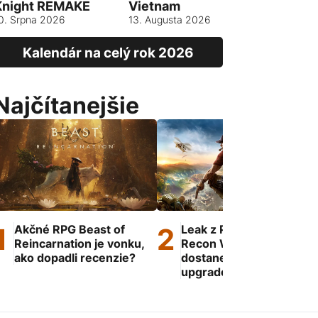
Knight REMAKE
Vietnam
13. srpna 
0. Srpna 2026
13. Augusta 2026
Kalendár na celý rok 2026
Najčítanejšie
Akčné RPG Beast of
Leak z PS Store: Ghost
Reincarnation je vonku,
Recon Wildlands
ako dopadli recenzie?
dostane next-gen
upgrade a rozšírenie