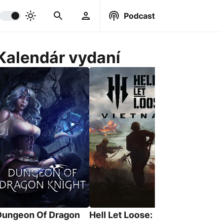
Podcast
Kalendár vydaní
Dungeon Of Dragon
Hell Let Loose:
Skateste