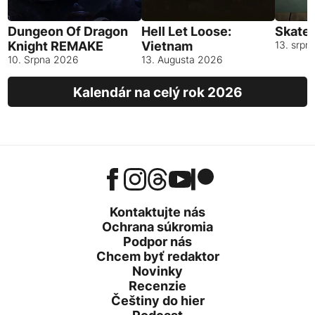
Dungeon Of Dragon
Hell Let Loose:
Skates
Knight REMAKE
Vietnam
13. srpn
10. Srpna 2026
13. Augusta 2026
Kalendár na celý rok 2026
Kontaktujte nás
Ochrana súkromia
Podpor nás
Chcem byť redaktor
Novinky
Recenzie
Češtiny do hier