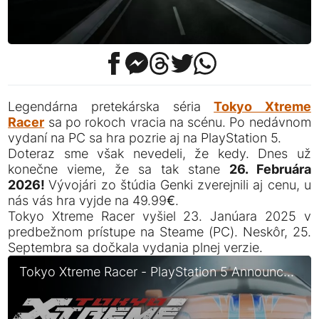
Legendárna pretekárska séria
Tokyo Xtreme
Racer
sa po rokoch vracia na scénu. Po nedávnom
vydaní na PC sa hra pozrie aj na PlayStation 5.
Doteraz sme však nevedeli, že kedy. Dnes už
konečne vieme, že sa tak stane
26. Februára
2026!
Vývojári zo štúdia Genki zverejnili aj cenu, u
nás vás hra vyjde na 49.99€.
Tokyo Xtreme Racer vyšiel 23. Janúara 2025 v
predbežnom prístupe na Steame (PC). Neskôr, 25.
Septembra sa dočkala vydania plnej verzie.
Tokyo Xtreme Racer - PlayStation 5 Announcement Trailer | State of Play 2025