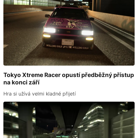
Tokyo Xtreme Racer opustí předběžný přístup
na konci září
Hra si užívá velmi kladné přijetí