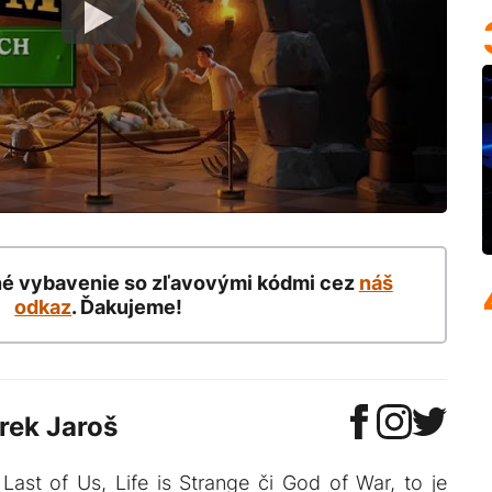
né vybavenie so zľavovými kódmi cez
náš
odkaz
. Ďakujeme!
rek Jaroš
Last of Us, Life is Strange či God of War, to je