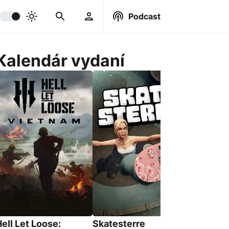
Podcast
Kalendár vydaní
BeastLin
18. Srpna 
ell Let Loose:
Skatesterre