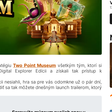
1
ratégiu
Two Point Museum
všetkým tým, ktorí si
Digital Explorer Edícii a získali tak prístup k
cii nesiahli, hra sa pre vás odomkne už o pár dní,
iť sa tak môžete dnešným launch trailerom, ktorý