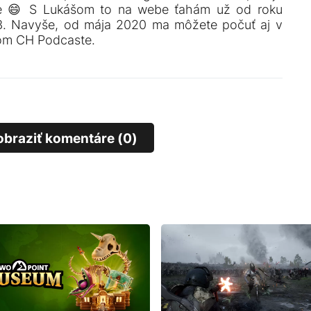
e 😄 S Lukášom to na webe ťahám už od roku
3. Navyše, od mája 2020 ma môžete počuť aj v
om CH Podcaste.
obraziť komentáre (0)