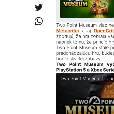
Two Point Museum viac než
Metacritic
a aj
OpenCrit
zhodujú, že hra zobrala vše
napriek tomu, že princíp h
Two Point Museum stále pô
predchádzajúcu hru, budet
hodín skvelej zábavy.
Two Point Museum vyc
PlayStation 5 a Xbox Seri
Two Point Museum | Launc