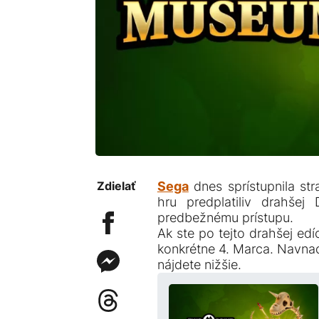
Zdielať
Sega
dnes sprístupnila st
hru predplatiliv drahšej 
predbežnému prístupu.
Ak ste po tejto drahšej edí
konkrétne 4. Marca. Navnad
nájdete nižšie.