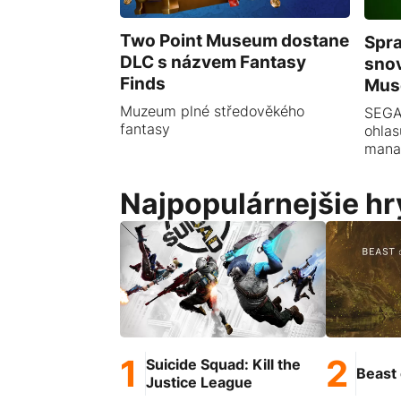
Two Point Museum dostane
Spra
DLC s názvem Fantasy
snov
Finds
Mus
Muzeum plné středověkého
SEGA
fantasy
ohlas
mana
Najpopulárnejšie hr
Suicide Squad: Kill the
Beast 
Justice League