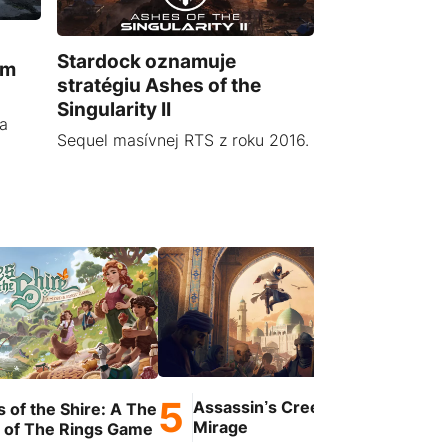
Stardock oznamuje
ém
stratégiu Ashes of the
Singularity II
na
Sequel masívnej RTS z roku 2016.
Assassin’s Creed
s of the Shire: A The
Ge
Mirage
 of The Rings Game