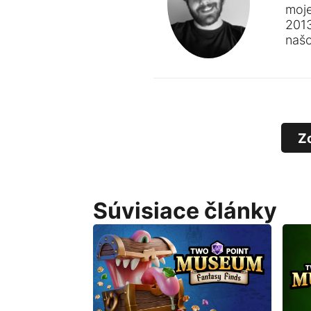
moj
201
naš
Z
Súvisiace články