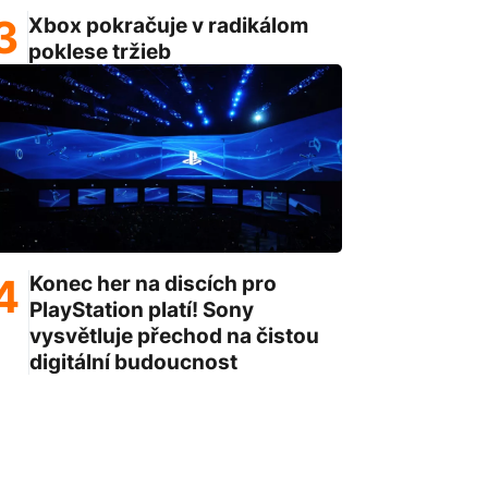
Xbox pokračuje v radikálom
poklese tržieb
Konec her na discích pro
PlayStation platí! Sony
vysvětluje přechod na čistou
digitální budoucnost