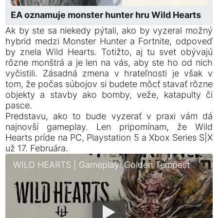
EA oznamuje monster hunter hru Wild Hearts
Ak by ste sa niekedy pýtali, ako by vyzeral možný
hybrid medzi Monster Hunter a Fortnite, odpoveď
by znela Wild Hearts. Totižto, aj tu svet obývajú
rôzne monštrá a je len na vás, aby ste ho od nich
vyčistili. Zásadná zmena v hrateľnosti je však v
tom, že počas súbojov si budete môcť stavať rôzne
objekty a stavby ako bomby, veže, katapulty či
pasce.
Predstavu, ako to bude vyzerať v praxi vám dá
najnovší gameplay. Len pripomínam, že Wild
Hearts príde na PC, Playstation 5 a Xbox Series S|X
už 17. Februára.
WILD HEARTS | Gameplay: Golden Tempest