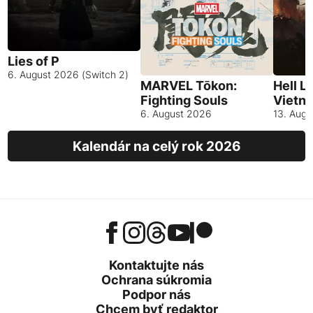
Lies of P
6. August 2026 (Switch 2)
MARVEL Tōkon:
Hell L
Fighting Souls
Vietn
6. August 2026
13. Aug
Kalendár na celý rok 2026
Kontaktujte nás
Ochrana súkromia
Podpor nás
Chcem byť redaktor