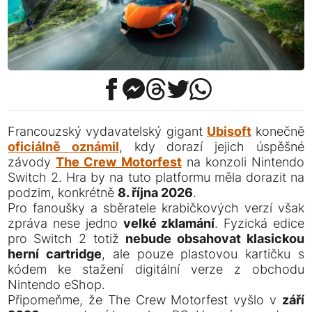
Francouzský vydavatelský gigant
Ubisoft
konečně
oficiálně oznámil
, kdy dorazí jejich úspěšné
závody
The Crew Motorfest
na konzoli Nintendo
Switch 2. Hra by na tuto platformu měla dorazit na
podzim, konkrétně
8. října 2026
.
Pro fanoušky a sběratele krabičkových verzí však
zpráva nese jedno
velké zklamání
. Fyzická edice
pro Switch 2 totiž
nebude obsahovat klasickou
herní cartridge
, ale pouze plastovou kartičku s
kódem ke stažení digitální verze z obchodu
Nintendo eShop.
Připomeňme, že The Crew Motorfest vyšlo v
září