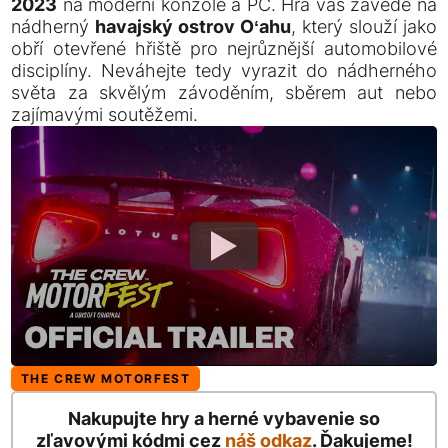
2023
na moderní konzole a PC. Hra vás zavede na
nádherný
havajský ostrov Oʻahu
, který slouží jako
obří otevřené hřiště pro nejrůznější automobilové
disciplíny. Neváhejte tedy vyrazit do nádherného
světa za skvělým závoděním, sběrem aut nebo
zajímavými soutěžemi.
THE CREW MOTORFEST
Nakupujte hry a herné vybavenie so
zľavovými kódmi cez
náš odkaz
. Ďakujeme!