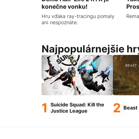
konečne vonku!
Pros
Hru vďaka ray-tracingu pomaly
Remas
ani nespoznáte.
Najpopulárnejšie hr
Suicide Squad: Kill the
Beast 
Justice League