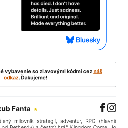
né vybavenie so zľavovými kódmi cez
náš
odkaz
. Ďakujeme!
kub Fanta
lený milovník strategií, adventur, RPG (hlavně
 od Bethesdy) a čestný hráč Kingdom Come. Jo