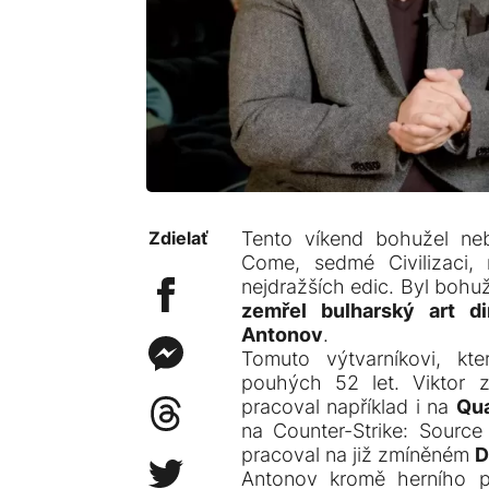
Zdielať
Tento víkend bohužel ne
Come, sedmé Civilizaci,
nejdražších edic. Byl bohuž
zemřel bulharský art di
Antonov
.
Tomuto výtvarníkovi, kte
pouhých 52 let. Viktor za
pracoval například i na
Qua
na Counter-Strike: Source
pracoval na již zmíněném
D
Antonov kromě herního 