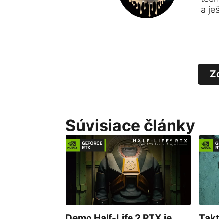
a je
Z
Súvisiace články
Demo Half-Life 2 RTX je
Takt