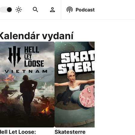
Podcast
Kalendár vydaní
BeastLin
18. Srpna 
ell Let Loose:
Skatesterre