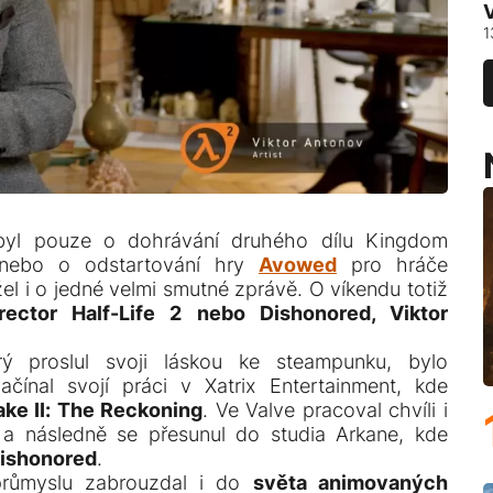
1
byl pouze o dohrávání druhého dílu Kingdom
 nebo o odstartování hry
Avowed
pro hráče
el i o jedné velmi smutné zprávě. O víkendu totiž
rector Half-Life 2 nebo Dishonored, Viktor
rý proslul svoji láskou ke steampunku, bylo
čínal svojí práci v Xatrix Entertainment, kde
ke II: The Reckoning
. Ve Valve pracoval chvíli i
 a následně se přesunul do studia Arkane, kde
ishonored
.
průmyslu zabrouzdal i do
světa animovaných