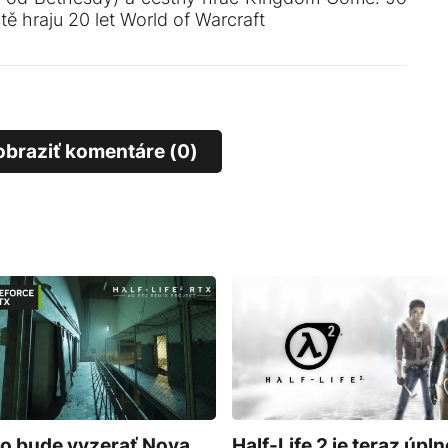
ště hraju 20 let World of Warcraft
obraziť komentáre (0)
o bude vyzerať Nova
Half-Life 2 je teraz úpln