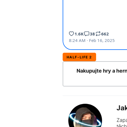
HALF-LIFE 2
Nakupujte hry a her
Ja
Zapá
těch