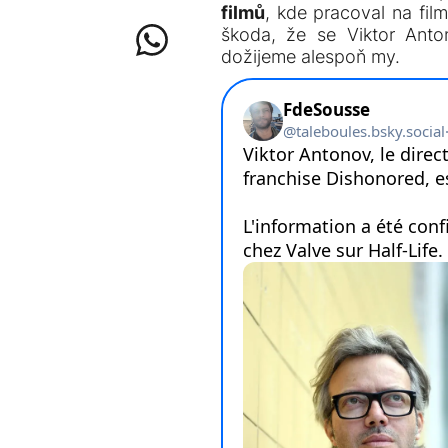
filmů
, kde pracoval na fil
škoda, že se Viktor Anto
dožijeme alespoň my.