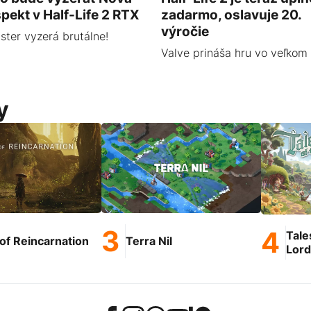
pekt v Half-Life 2 RTX
zadarmo, oslavuje 20.
výročie
ter vyzerá brutálne!
Valve prináša hru vo veľkom 
y
Tale
of Reincarnation
Terra Nil
Lord