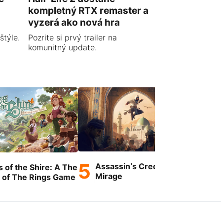
kompletný RTX remaster a
vyzerá ako nová hra
štýle.
Pozrite si prvý trailer na
komunitný update.
Assassin’s Creed
s of the Shire: A The
Ge
Mirage
 of The Rings Game