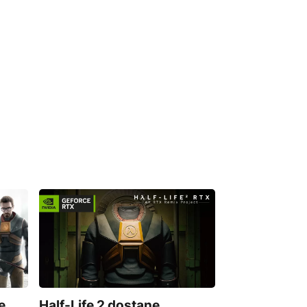
e
Half-Life 2 dostane