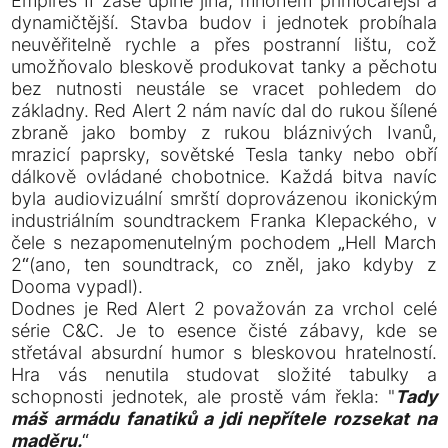
Empires II zase úplně jiná, mnohem přímočařejší a
dynamičtější. Stavba budov i jednotek probíhala
neuvěřitelně rychle a přes postranní lištu, což
umožňovalo bleskově produkovat tanky a pěchotu
bez nutnosti neustále se vracet pohledem do
základny. Red Alert 2 nám navíc dal do rukou šílené
zbraně jako bomby z rukou bláznivých Ivanů,
mrazicí paprsky, sovětské Tesla tanky nebo obří
dálkově ovládané chobotnice. Každá bitva navíc
byla audiovizuální smrští doprovázenou ikonickým
industriálním soundtrackem Franka Klepackého, v
čele s nezapomenutelným pochodem „Hell March
2“(ano, ten soundtrack, co zněl, jako kdyby z
Dooma vypadl).
Dodnes je Red Alert 2 považován za vrchol celé
série C&C. Je to esence čisté zábavy, kde se
střetával absurdní humor s bleskovou hratelností.
Hra vás nenutila studovat složité tabulky a
schopnosti jednotek, ale prostě vám řekla: "
Tady
máš armádu fanatiků a jdi nepřítele rozsekat na
maděru.
“