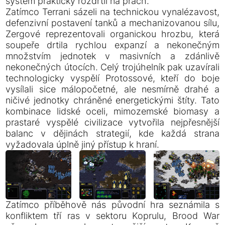
systém prakticky rozdrtil na prach.
Zatímco Terrani sázeli na technickou vynalézavost,
defenzivní postavení tanků a mechanizovanou sílu,
Zergové reprezentovali organickou hrozbu, která
soupeře drtila rychlou expanzí a nekonečným
množstvím jednotek v masivních a zdánlivě
nekonečných útocích. Celý trojúhelník pak uzavírali
technologicky vyspělí Protossové, kteří do boje
vysílali sice málopočetné, ale nesmírně drahé a
ničivé jednotky chráněné energetickými štíty. Tato
kombinace lidské oceli, mimozemské biomasy a
prastaré vyspělé civilizace vytvořila nejpřesnější
balanc v dějinách strategií, kde každá strana
vyžadovala úplně jiný přístup k hraní.
Zatímco příběhově nás původní hra seznámila s
konfliktem tří ras v sektoru Koprulu, Brood War