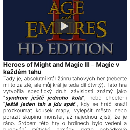
Heroes of Might and Magic III – Magie v
každém tahu
Tady je, absolutní král žánru tahových her (neberte
mi to za zlé, ale můj král je teda díl čtvrtý). Tato hra
vytvořila specifický druh závislosti známý jako
"
syndrom ještě jednoho kola
“, nebo chcete-li
“
ještě jeden tah a jdu spát
”, kdy se hráč snaží
prozkoumat kousek mapy, vylepšit město nebo
porazit skupinu monster, až najednou zjistí, že je
ráno. Srdcem této hry o hrdinech bylo vedení a
budování mýtické armády skrze pohádkově