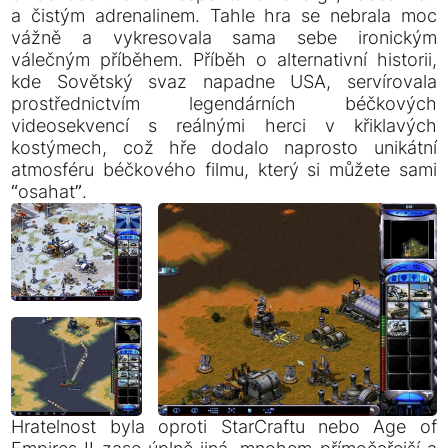
a čistým adrenalinem. Tahle hra se nebrala moc
vážně a vykresovala sama sebe ironickým
válečným příběhem. Příběh o alternativní historii,
kde Sovětský svaz napadne USA, servírovala
prostřednictvím legendárních béčkových
videosekvencí s reálnými herci v křiklavých
kostýmech, což hře dodalo naprosto unikátní
atmosféru béčkového filmu, který si můžete sami
“osahat”.
Hratelnost byla oproti StarCraftu nebo Age of