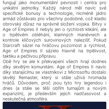
fungují jako monumentální pevnosti i centra pro
unikátní jednotky. Každý národ měl navíc své
specifické bonusy a technologie, nicméně jádro
armád zůstávalo pro všechny podobné, což kladlo
obrovský důraz na správné složení vojska. Bitvy v
Age of Empires II nebyly jen o rychlosti klikání, ale
o trpělivém obléhání, klamných manévrech a
kontrole klíčových surovinových nalezišť. Pokud
Starcraft sázel na hráčovu pozornost a rychlost,
Age of Empires II sázelo hlavně na trpělivost,
taktiku a pečlivou přípravu.
Obě hry se ale k překvapení všech hrají dodnes
díky skvělým komunitám. Age of Empires II navíc
díky starajícímu se vlastníkovi z Microsoftu dostalo
skvělý Remaster, který si stále užívá hromada
hráčů. Důvodem, proč jsou tyto hry legendou i
dnes (a stále se těší obřím turnajům a novým
expanzím), je především jejich nadčasovost a
neskutečná atmosféra.