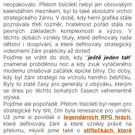
neopakovalo. Přelom tisíciletí nebyl jen obrovským
kalendářním mezníkem, byl to také absolutní vrchol
strategického žánru. V době, kdy herní grafika stále
poznávala třetí rozměr, hratelnost pořád stála na
pevných základech komplexnosti a výzvy. V
těchto dobách vznikly tituly, které definovaly naše
dětství i dospívání, a které definovaly strategický
videoherní žánr prakticky až doteď.
Pojďme se vrátit do dob, kdy "
ještě jeden tah
“
znamenal probděnou noc a kdy zvuk vytáčeného
modemu ohlašoval začátek epické bitvy. Do doby,
kdy byl žánr strategií na vrcholu herního žebříčku.
Byly to zlaté časy pro generály z obýváku, kterým
se dnes po těchto bohatých časech vehementně
stýská.
Pojďme ale popořadě. Přelom tisíciletí byl nejen pro
strategické hry tím, čím byla renesance pro umění.
Už jsme si povídali o
legendárních RPG hrách
,
které definovaly žánr a které vznikly právě na
přelomu, mluvili jsme také o
střílečkách, které