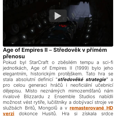
Age of Empires II – Středověk v přímém
přenosu
Pokud byl StarCraft o zběsilém tempu a sci-fi
jednotkách, Age of Empires II (1999) bylo jeho
elegantním, historickým protějškem. Tato hra se
stala absolutní definicí "
středověké strategie
“ a
pro celou generaci hráčů i neoficiální učebnicí
dějepisu. Místo neznámých mimozemšťanů nám
rivalové Blizzardu z Ensemble Studios nabídli
možnost vést rytíře, lučištníky a dobývací stroje ve
službách Britů, Mongolů a v
remasterované HD
verzi
dokonce Husitů. Hra si získala srdce