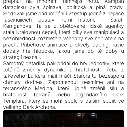
přepnul na mnohem temnější notu. Kampaň
datadisku byla špinavá, politická a plná zrady.
Sledovali jsme pád impérií i vzestup jedné z nejvíce
fascinujících postav herní historie – Sarah
Kerriganové. Ta se z obětované lidské agentky
stala Královnou čepelí, která díky své manipulaci a
bezohlednosti rozmetala všechny své nepřátele na
prach. Příběhové animace a skvělý dabing navíc
dodaly hře hloubku, jakou jsme do té doby u
strategií neznali.
Samotný datadisk pak přidal do hry jednotky, které
totálně změnily dynamiku a hratelnost. Třeba z
takového Lurkera mají hráči Starcraftu bezesporu
chmury dodnes. Zapomenout nesmíme ani na
terranského Medica, který úplně změnil sílu a
hratelnost Terranů, nebo legendárního Dark
Templara, který se mohl spolu s dalším spojit ve
velkého Dark Archona.