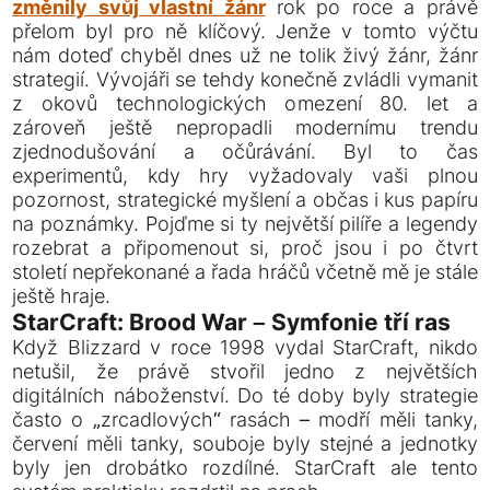
změnily svůj vlastní žánr
rok po roce a právě
přelom byl pro ně klíčový. Jenže v tomto výčtu
nám doteď chyběl dnes už ne tolik živý žánr, žánr
strategií. Vývojáři se tehdy konečně zvládli vymanit
z okovů technologických omezení 80. let a
zároveň ještě nepropadli modernímu trendu
zjednodušování a očůrávání. Byl to čas
experimentů, kdy hry vyžadovaly vaši plnou
pozornost, strategické myšlení a občas i kus papíru
na poznámky. Pojďme si ty největší pilíře a legendy
rozebrat a připomenout si, proč jsou i po čtvrt
století nepřekonané a řada hráčů včetně mě je stále
ještě hraje.
StarCraft: Brood War – Symfonie tří ras
Když Blizzard v roce 1998 vydal StarCraft, nikdo
netušil, že právě stvořil jedno z největších
digitálních náboženství. Do té doby byly strategie
často o „zrcadlových“ rasách – modří měli tanky,
červení měli tanky, souboje byly stejné a jednotky
byly jen drobátko rozdílné. StarCraft ale tento