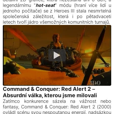
legendárnímu "
hot-seat
“ módu (hraní více lidí u
jednoho počítače) se z Heroes III stala nesmrtelná
společenská záležitost, která i po pětadvaceti
letech tvoří jádro všemožných komunitních turnajů.
Command & Conquer: Red Alert 2 –
Absurdní válka, kterou jsme milovali
Zatímco konkurence sázela na vážnost nebo
fantasy, Command & Conquer: Red Alert 2 (2000)
ovládl scénu svou nespoutanou energií, nadsázkou