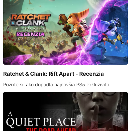
Ratchet & Clank: Rift Apart - Recenzia
Pozrite si, ako dopadla najnovšia PS5 exkluzivita!