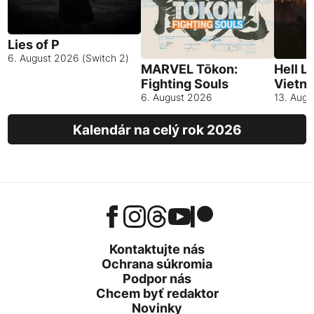
Lies of P
6. August 2026 (Switch 2)
MARVEL Tōkon:
Hell L
Fighting Souls
Vietn
6. August 2026
13. Aug
Kalendár na celý rok 2026
Kontaktujte nás
Ochrana súkromia
Podpor nás
Chcem byť redaktor
Novinky