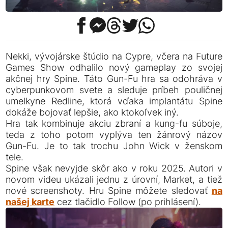
Nekki, vývojárske štúdio na Cypre, včera na Future
Games Show odhalilo nový gameplay zo svojej
akčnej hry Spine. Táto Gun-Fu hra sa odohráva v
cyberpunkovom svete a sleduje príbeh pouličnej
umelkyne Redline, ktorá vďaka implantátu Spine
dokáže bojovať lepšie, ako ktokoľvek iný.
Hra tak kombinuje akciu zbraní a kung-fu súboje,
teda z toho potom vyplýva ten žánrový názov
Gun-Fu. Je to tak trochu John Wick v ženskom
tele.
Spine však nevyjde skôr ako v roku 2025. Autori v
novom videu ukázali jednu z úrovní, Market, a tiež
nové screenshoty. Hru Spine môžete sledovať
na
našej karte
cez tlačidlo Follow (po prihlásení).