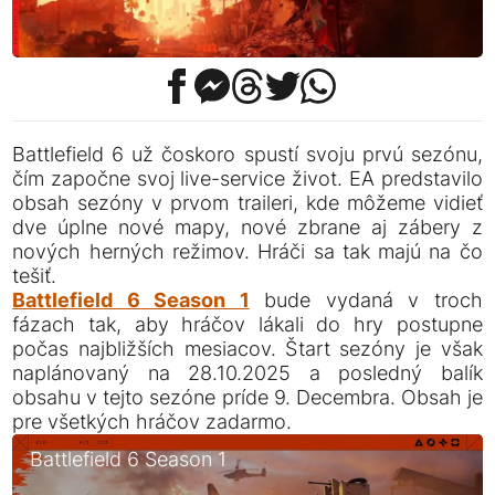
Battlefield 6 už čoskoro spustí svoju prvú sezónu,
čím započne svoj live-service život. EA predstavilo
obsah sezóny v prvom traileri, kde môžeme vidieť
dve úplne nové mapy, nové zbrane aj zábery z
nových herných režimov. Hráči sa tak majú na čo
tešiť.
Battlefield 6 Season 1
bude vydaná v troch
fázach tak, aby hráčov lákali do hry postupne
počas najbližších mesiacov. Štart sezóny je však
naplánovaný na 28.10.2025 a posledný balík
obsahu v tejto sezóne príde 9. Decembra. Obsah je
pre všetkých hráčov zadarmo.
Battlefield 6 Season 1