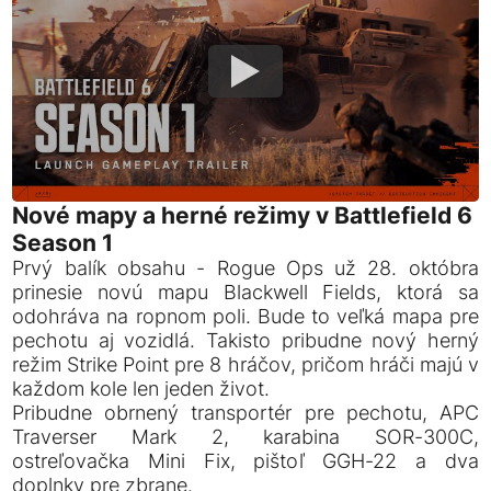
Nové mapy a herné režimy v Battlefield 6
Season 1
Prvý balík obsahu - Rogue Ops už 28. októbra
prinesie novú mapu Blackwell Fields, ktorá sa
odohráva na ropnom poli. Bude to veľká mapa pre
pechotu aj vozidlá. Takisto pribudne nový herný
režim Strike Point pre 8 hráčov, pričom hráči majú v
každom kole len jeden život.
Pribudne obrnený transportér pre pechotu, APC
Traverser Mark 2, karabina SOR-300C,
ostreľovačka Mini Fix, pištoľ GGH-22 a dva
doplnky pre zbrane.