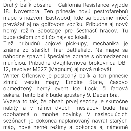
Druhý balík obsahu - California Resistance vyjdde
18. Novembra. Ten prinesie novú pestrofarebnú
mapu s názvom Eastwood, kde sa budeme môcť
prevážať aj na golfovom vozíku. Pribudne aj nový
herný režim Sabotage pre šestnásť hráčov. Tu
bude cieľom zničiť čo najviac lokalít.
Tiež pribudnú bojové pick-upy, mechanika je
známa zo starších hier Battlefield. Na mape sa
náhodne spawnú špeciálne zbrane s obmedzenou
muníciou. Pribudne dvojhlavňová brokovnica DB-
12, revolver M327 (Magnum) aj nová rukoväť.
Winter Offensive je posledný balík a ten prinesie
zimnú verziu mapy Empire State, časovo
obmedzený herný event Ice Lock, či ľadová
sekera. Tento balík bude spustený 9. Decembra.
Vyzerá to tak, že obsah prvej sezóny je skutočne
nabitý a v rámci dvoch mesiacov bude hra
obohatená o mnohé novinky. V nasledujúcich
sezónach je dokonca naplánovaný návrat starých
máp, nové herné režimy a dokonca aj námorné