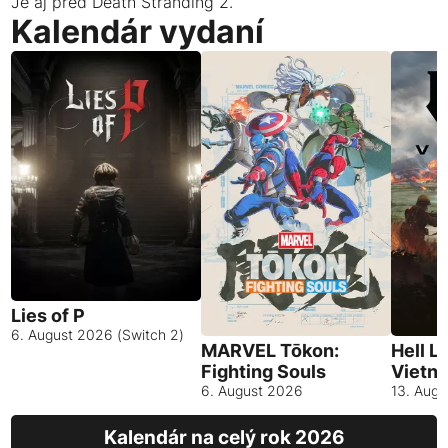
Je aj pred Death Stranding 2.
Kalendár vydaní
Lies of P
6. August 2026 (Switch 2)
MARVEL Tōkon:
Hell L
Fighting Souls
Vietn
6. August 2026
13. Aug
Kalendár na celý rok 2026