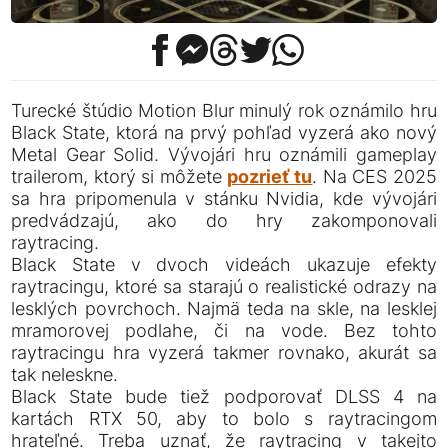
Turecké štúdio Motion Blur minulý rok oznámilo hru
Black State, ktorá na prvý pohľad vyzerá ako nový
Metal Gear Solid. Vývojári hru oznámili gameplay
trailerom, ktorý si môžete
pozrieť tu
. Na CES 2025
sa hra pripomenula v stánku Nvidia, kde vývojári
predvádzajú, ako do hry zakomponovali
raytracing.
Black State v dvoch videách ukazuje efekty
raytracingu, ktoré sa starajú o realistické odrazy na
lesklých povrchoch. Najmä teda na skle, na lesklej
mramorovej podlahe, či na vode. Bez tohto
raytracingu hra vyzerá takmer rovnako, akurát sa
tak neleskne.
Black State bude tiež podporovať DLSS 4 na
kartách RTX 50, aby to bolo s raytracingom
hrateľné. Treba uznať, že raytracing v takejto