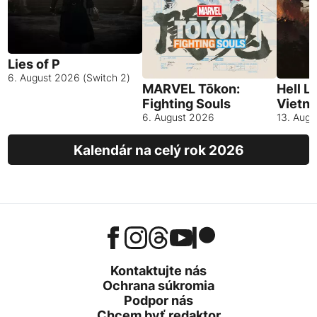
Lies of P
6. August 2026 (Switch 2)
MARVEL Tōkon:
Hell L
Fighting Souls
Vietn
6. August 2026
13. Aug
Kalendár na celý rok 2026
Kontaktujte nás
Ochrana súkromia
Podpor nás
Chcem byť redaktor