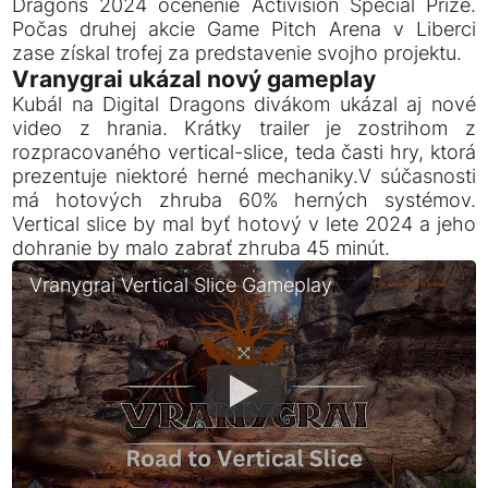
Dragons 2024 ocenenie Activision Special Prize.
Počas druhej akcie Game Pitch Arena v Liberci
zase získal trofej za predstavenie svojho projektu.
Vranygrai ukázal nový gameplay
Kubál na Digital Dragons divákom ukázal aj nové
video z hrania. Krátky trailer je zostrihom z
rozpracovaného vertical-slice, teda časti hry, ktorá
prezentuje niektoré herné mechaniky.V súčasnosti
má hotových zhruba 60% herných systémov.
Vertical slice by mal byť hotový v lete 2024 a jeho
dohranie by malo zabrať zhruba 45 minút.
Vranygrai Vertical Slice Gameplay