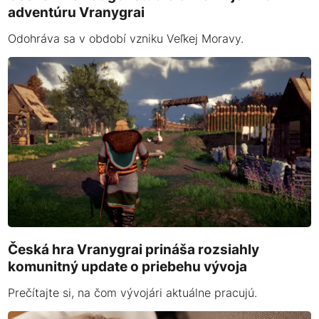
adventúru Vranygrai
Odohráva sa v období vzniku Veľkej Moravy.
Česká hra Vranygrai prináša rozsiahly
komunitný update o priebehu vývoja
Prečítajte si, na čom vývojári aktuálne pracujú.