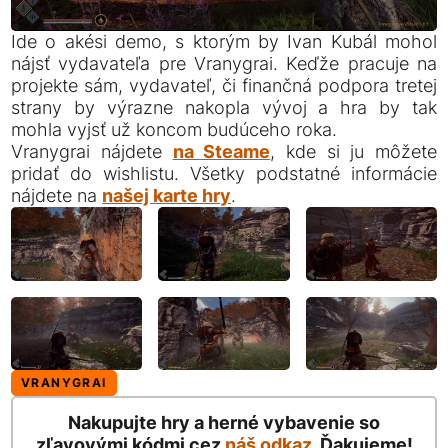
Ide o akési demo, s ktorým by Ivan Kubál mohol
nájsť vydavateľa pre Vranygrai. Keďže pracuje na
projekte sám, vydavateľ, či finančná podpora tretej
strany by výrazne nakopla vývoj a hra by tak
mohla vyjsť už koncom budúceho roka.
Vranygrai nájdete
na Steame
, kde si ju môžete
pridať do wishlistu. Všetky podstatné informácie
nájdete na
našej karte hry
.
VRANYGRAI
Nakupujte hry a herné vybavenie so
zľavovými kódmi cez
náš odkaz
. Ďakujeme!