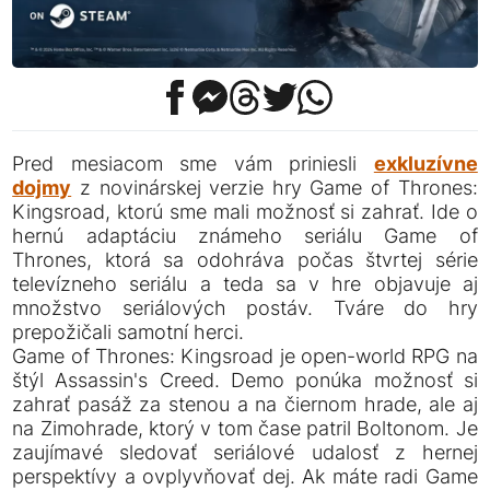
Pred mesiacom sme vám priniesli
exkluzívne
dojmy
z novinárskej verzie hry Game of Thrones:
Kingsroad, ktorú sme mali možnosť si zahrať. Ide o
hernú adaptáciu známeho seriálu Game of
Thrones, ktorá sa odohráva počas štvrtej série
televízneho seriálu a teda sa v hre objavuje aj
množstvo seriálových postáv. Tváre do hry
prepožičali samotní herci.
Game of Thrones: Kingsroad je open-world RPG na
štýl Assassin's Creed. Demo ponúka možnosť si
zahrať pasáž za stenou a na čiernom hrade, ale aj
na Zimohrade, ktorý v tom čase patril Boltonom. Je
zaujímavé sledovať seriálové udalosť z hernej
perspektívy a ovplyvňovať dej. Ak máte radi Game