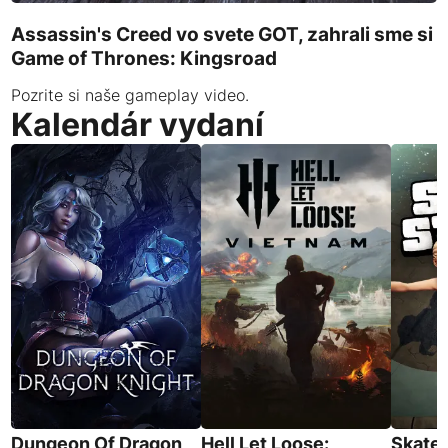
Assassin's Creed vo svete GOT, zahrali sme si
Game of Thrones: Kingsroad
Pozrite si naše gameplay video.
Kalendár vydaní
Dungeon Of Dragon
Hell Let Loose:
Skates