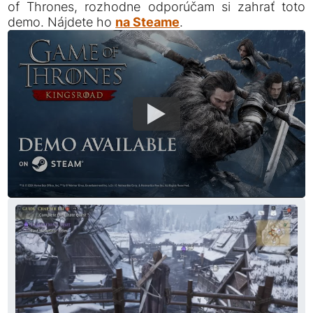
of Thrones, rozhodne odporúčam si zahrať toto
demo. Nájdete ho
na Steame
.