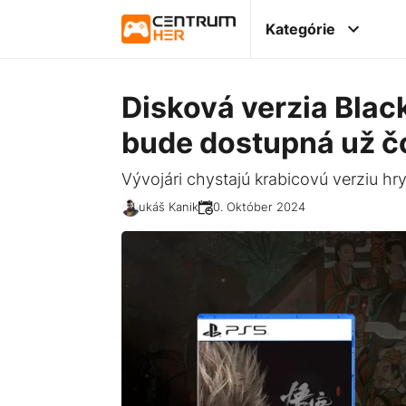
Kategórie
Disková verzia Bla
bude dostupná už č
Vývojári chystajú krabicovú verziu hry
Lukáš Kanik
20. Október 2024