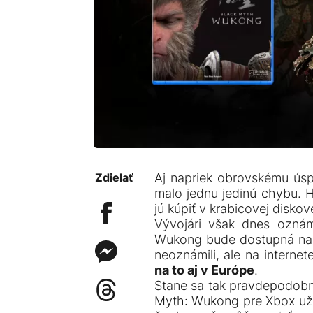
Zdielať
Aj napriek obrovskému ús
malo jednu jedinú chybu. H
jú kúpiť v krabicovej diskov
Vývojári však dnes oznámi
Wukong bude dostupná na P
neoznámili, ale na internet
na to aj v Európe
.
Stane sa tak pravdepodob
Myth: Wukong pre Xbox už 