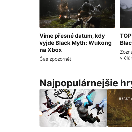
Víme přesné datum, kdy
TOP 
vyjde Black Myth: Wukong
Bla
na Xbox
Zozn
v člá
Čas zpozornět
Najpopulárnejšie hr