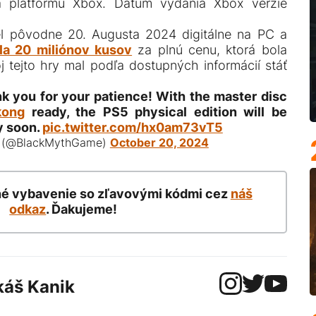
 platformu Xbox. Dátum vydania Xbox verzie
l pôvodne 20. Augusta 2024 digitálne na PC a
la 20 miliónov kusov
za plnú cenu, ktorá bola
 tejto hry mal podľa dostupných informácií stáť
k you for your patience! With the master disc
kong
ready, the PS5 physical edition will be
y soon.
pic.twitter.com/hx0am73vT5
g (@BlackMythGame)
October 20, 2024
né vybavenie so zľavovými kódmi cez
náš
odkaz
. Ďakujeme!
káš Kanik