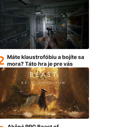
Máte klaustrofóbiu a bojíte sa
mora? Táto hra je pre vás
Akčné RPG Beast of