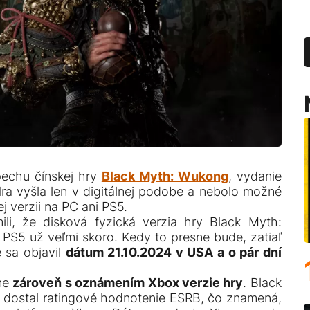
pechu čínskej hry
Black Myth: Wukong
, vydanie
ra vyšla len v digitálnej podobe a nebolo možné
ej verzii na PC ani PS5.
li, že disková fyzická verzia hry Black Myth:
S5 už veľmi skoro. Kedy to presne bude, zatiaľ
e sa objavil
dátum 21.10.2024 v USA a o pár dní
ne
zároveň s oznámením Xbox verzie hry
. Black
dostal ratingové hodnotenie ESRB, čo znamená,