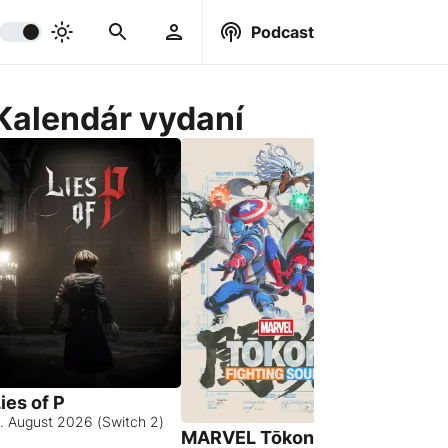
Podcast
Kalendár vydaní
ies of P
. August 2026 (Switch 2)
MARVEL Tōkon:
Hell Let 