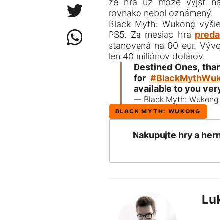
že hra už môže vyjsť na
rovnako nebol oznámený.
Black Myth: Wukong vyšie
PS5. Za mesiac hra
preda
stanovená na 60 eur. Vývoj
len 40 miliónov dolárov.
Destined Ones, than
for
#BlackMythWu
available to you ver
— Black Myth: Wukon
BLACK MYTH: WUKONG
Nakupujte hry a her
Lu