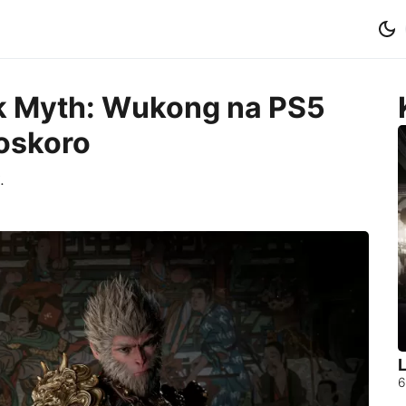
ck Myth: Wukong na PS5
oskoro
.
L
6