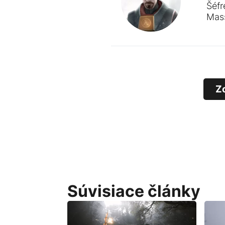
Šéfr
Mass
Z
Súvisiace články