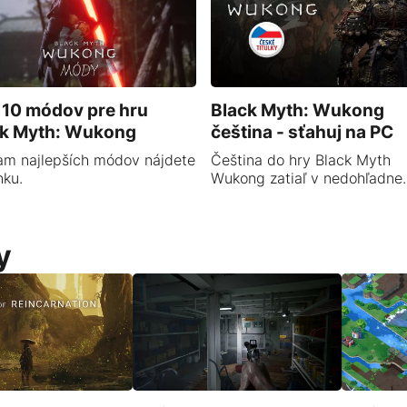
10 módov pre hru
Black Myth: Wukong
ck Myth: Wukong
čeština - sťahuj na PC
am najlepších módov nájdete
Čeština do hry Black Myth
nku.
Wukong zatiaľ v nedohľadne.
y